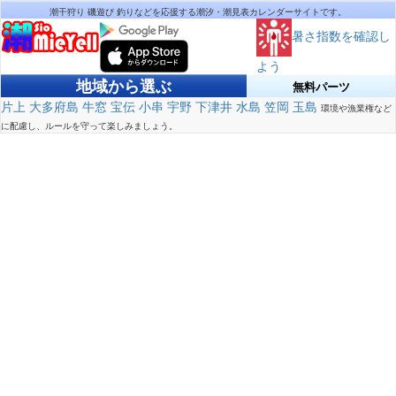
潮干狩り 磯遊び 釣りなどを応援する潮汐・潮見表カレンダーサイトです。
暑さ指数を確認し
よう
地域から選ぶ
無料パーツ
片上
大多府島
牛窓
宝伝
小串
宇野
下津井
水島
笠岡
玉島
環境や漁業権など
に配慮し、ルールを守って楽しみましょう。