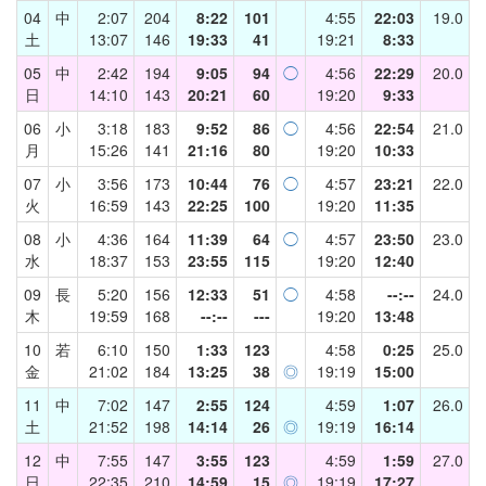
04
中
2:07
204
8:22
101
4:55
22:03
19.0
土
13:07
146
19:33
41
19:21
8:33
05
中
2:42
194
9:05
94
◯
4:56
22:29
20.0
日
14:10
143
20:21
60
19:20
9:33
06
小
3:18
183
9:52
86
◯
4:56
22:54
21.0
月
15:26
141
21:16
80
19:20
10:33
07
小
3:56
173
10:44
76
◯
4:57
23:21
22.0
火
16:59
143
22:25
100
19:20
11:35
08
小
4:36
164
11:39
64
◯
4:57
23:50
23.0
水
18:37
153
23:55
115
19:20
12:40
09
長
5:20
156
12:33
51
◯
4:58
--:--
24.0
木
19:59
168
--:--
---
19:20
13:48
10
若
6:10
150
1:33
123
4:58
0:25
25.0
金
21:02
184
13:25
38
◎
19:19
15:00
11
中
7:02
147
2:55
124
4:59
1:07
26.0
土
21:52
198
14:14
26
◎
19:19
16:14
12
中
7:55
147
3:55
123
4:59
1:59
27.0
日
22:35
210
14:59
15
◎
19:19
17:27