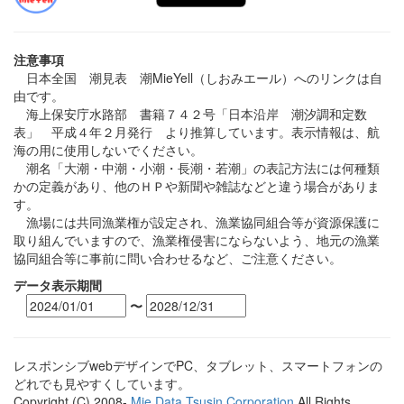
注意事項
日本全国 潮見表 潮MieYell（しおみエール）へのリンクは自
由です。
海上保安庁水路部 書籍７４２号「日本沿岸 潮汐調和定数
表」 平成４年２月発行 より推算しています。表示情報は、航
海の用に使用しないでください。
潮名「大潮・中潮・小潮・長潮・若潮」の表記方法には何種類
かの定義があり、他のＨＰや新聞や雑誌などと違う場合がありま
す。
漁場には共同漁業権が設定され、漁業協同組合等が資源保護に
取り組んでいますので、漁業権侵害にならないよう、地元の漁業
協同組合等に事前に問い合わせるなど、ご注意ください。
データ表示期間
〜
レスポンシブwebデザインでPC、タブレット、スマートフォンの
どれでも見やすくしています。
Copyright (C) 2008-
Mie Data Tsusin Corporation
All Rights