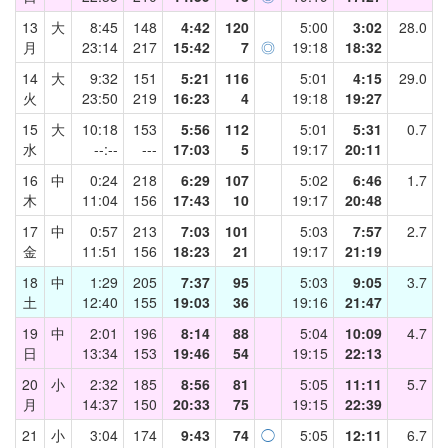
13
大
8:45
148
4:42
120
5:00
3:02
28.0
月
23:14
217
15:42
7
◎
19:18
18:32
14
大
9:32
151
5:21
116
5:01
4:15
29.0
火
23:50
219
16:23
4
19:18
19:27
15
大
10:18
153
5:56
112
5:01
5:31
0.7
水
--:--
---
17:03
5
19:17
20:11
16
中
0:24
218
6:29
107
5:02
6:46
1.7
木
11:04
156
17:43
10
19:17
20:48
17
中
0:57
213
7:03
101
5:03
7:57
2.7
金
11:51
156
18:23
21
19:17
21:19
18
中
1:29
205
7:37
95
5:03
9:05
3.7
土
12:40
155
19:03
36
19:16
21:47
19
中
2:01
196
8:14
88
5:04
10:09
4.7
日
13:34
153
19:46
54
19:15
22:13
20
小
2:32
185
8:56
81
5:05
11:11
5.7
月
14:37
150
20:33
75
19:15
22:39
21
小
3:04
174
9:43
74
◯
5:05
12:11
6.7