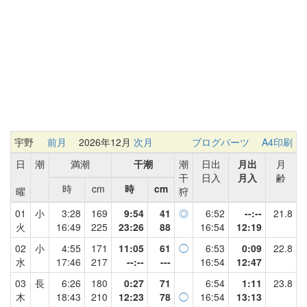
宇野
前月
2026年12月
次月
ブログパーツ
A4印刷
日
潮
満潮
干潮
潮
日出
月出
月
干
日入
月入
齢
時
cm
時
cm
曜
狩
01
小
3:28
169
9:54
41
◎
6:52
--:--
21.8
火
16:49
225
23:26
88
16:54
12:19
02
小
4:55
171
11:05
61
◯
6:53
0:09
22.8
水
17:46
217
--:--
---
16:54
12:47
03
長
6:26
180
0:27
71
6:54
1:11
23.8
木
18:43
210
12:23
78
◯
16:54
13:13