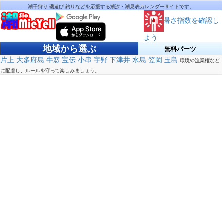
潮干狩り 磯遊び 釣りなどを応援する潮汐・潮見表カレンダーサイトです。
暑さ指数を確認し
よう
地域から選ぶ
無料パーツ
片上
大多府島
牛窓
宝伝
小串
宇野
下津井
水島
笠岡
玉島
環境や漁業権など
に配慮し、ルールを守って楽しみましょう。