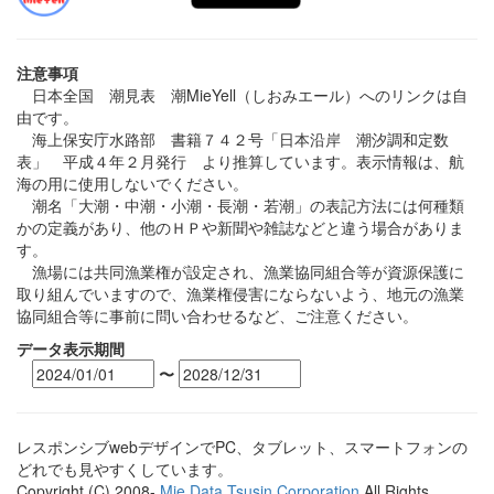
注意事項
日本全国 潮見表 潮MieYell（しおみエール）へのリンクは自
由です。
海上保安庁水路部 書籍７４２号「日本沿岸 潮汐調和定数
表」 平成４年２月発行 より推算しています。表示情報は、航
海の用に使用しないでください。
潮名「大潮・中潮・小潮・長潮・若潮」の表記方法には何種類
かの定義があり、他のＨＰや新聞や雑誌などと違う場合がありま
す。
漁場には共同漁業権が設定され、漁業協同組合等が資源保護に
取り組んでいますので、漁業権侵害にならないよう、地元の漁業
協同組合等に事前に問い合わせるなど、ご注意ください。
データ表示期間
〜
レスポンシブwebデザインでPC、タブレット、スマートフォンの
どれでも見やすくしています。
Copyright (C) 2008-
Mie Data Tsusin Corporation
All Rights