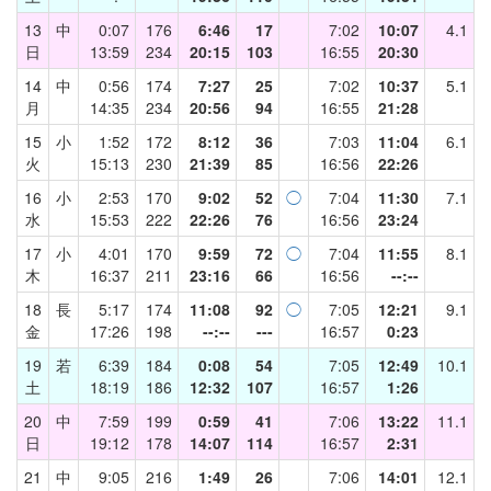
13
中
0:07
176
6:46
17
7:02
10:07
4.1
日
13:59
234
20:15
103
16:55
20:30
14
中
0:56
174
7:27
25
7:02
10:37
5.1
月
14:35
234
20:56
94
16:55
21:28
15
小
1:52
172
8:12
36
7:03
11:04
6.1
火
15:13
230
21:39
85
16:56
22:26
16
小
2:53
170
9:02
52
◯
7:04
11:30
7.1
水
15:53
222
22:26
76
16:56
23:24
17
小
4:01
170
9:59
72
◯
7:04
11:55
8.1
木
16:37
211
23:16
66
16:56
--:--
18
長
5:17
174
11:08
92
◯
7:05
12:21
9.1
金
17:26
198
--:--
---
16:57
0:23
19
若
6:39
184
0:08
54
7:05
12:49
10.1
土
18:19
186
12:32
107
16:57
1:26
20
中
7:59
199
0:59
41
7:06
13:22
11.1
日
19:12
178
14:07
114
16:57
2:31
21
中
9:05
216
1:49
26
7:06
14:01
12.1