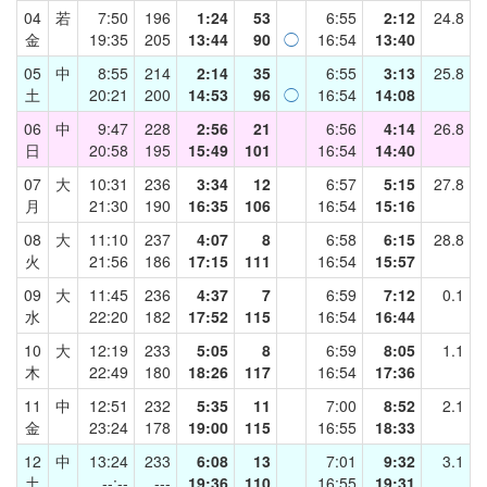
04
若
7:50
196
1:24
53
6:55
2:12
24.8
金
19:35
205
13:44
90
◯
16:54
13:40
05
中
8:55
214
2:14
35
6:55
3:13
25.8
土
20:21
200
14:53
96
◯
16:54
14:08
06
中
9:47
228
2:56
21
6:56
4:14
26.8
日
20:58
195
15:49
101
16:54
14:40
07
大
10:31
236
3:34
12
6:57
5:15
27.8
月
21:30
190
16:35
106
16:54
15:16
08
大
11:10
237
4:07
8
6:58
6:15
28.8
火
21:56
186
17:15
111
16:54
15:57
09
大
11:45
236
4:37
7
6:59
7:12
0.1
水
22:20
182
17:52
115
16:54
16:44
10
大
12:19
233
5:05
8
6:59
8:05
1.1
木
22:49
180
18:26
117
16:54
17:36
11
中
12:51
232
5:35
11
7:00
8:52
2.1
金
23:24
178
19:00
115
16:55
18:33
12
中
13:24
233
6:08
13
7:01
9:32
3.1
土
--:--
---
19:36
110
16:55
19:31