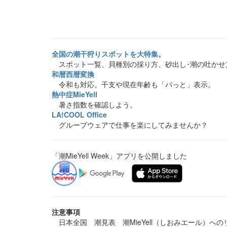
全国の潮干狩りスポットを大特集。
スポット一覧、貝種別の採り方、砂出し･潮の吐かせ
和暦西暦変換
令和も対応。干支や現在年齢も「パっと」表示。
熱中症MieYell
暑さ指数を確認しよう。
LA!COOL Office
グループウェアで仕事を楽にしてみませんか？
「潮MieYell Week」アプリを公開しました
注意事項
日本全国 潮見表 潮MieYell（しおみエール）へ