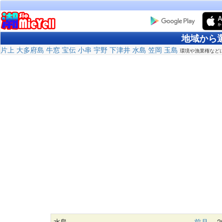
地域から
片上
大多府島
牛窓
宝伝
小串
宇野
下津井
水島
笠岡
玉島
環境や漁業権など
水島
前月
20