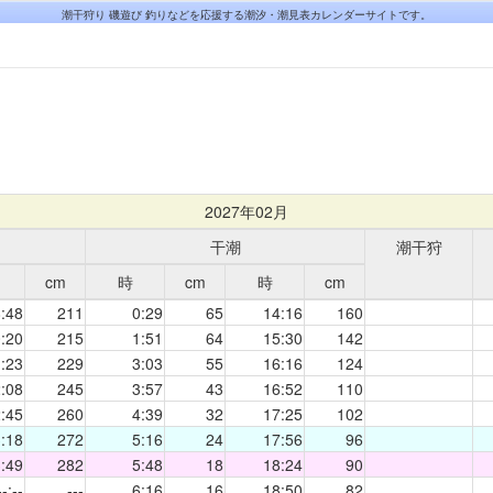
潮干狩り 磯遊び 釣りなどを応援する潮汐・潮見表カレンダーサイトです。
2027年02月
干潮
潮干狩
cm
時
cm
時
cm
:48
211
0:29
65
14:16
160
:20
215
1:51
64
15:30
142
:23
229
3:03
55
16:16
124
:08
245
3:57
43
16:52
110
:45
260
4:39
32
17:25
102
:18
272
5:16
24
17:56
96
:49
282
5:48
18
18:24
90
--:--
---
6:16
16
18:50
82