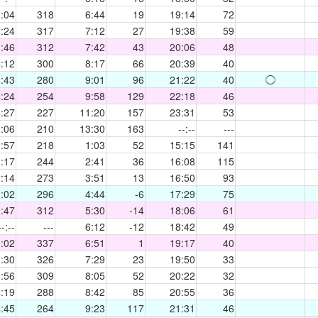
:04
318
6:44
19
19:14
72
:24
317
7:12
27
19:38
59
:46
312
7:42
43
20:06
48
:12
300
8:17
66
20:39
40
:43
280
9:01
96
21:22
40
◯
:24
254
9:58
129
22:18
46
:27
227
11:20
157
23:31
53
:06
210
13:30
163
--:--
---
:57
218
1:03
52
15:15
141
:17
244
2:41
36
16:08
115
:14
273
3:51
13
16:50
93
:02
296
4:44
-6
17:29
75
:47
312
5:30
-14
18:06
61
--:--
---
6:12
-12
18:42
49
:02
337
6:51
1
19:17
40
:30
326
7:29
23
19:50
33
:56
309
8:05
52
20:22
32
:19
288
8:42
85
20:55
36
:45
264
9:23
117
21:31
46