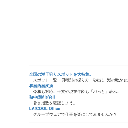
全国の潮干狩りスポットを大特集。
スポット一覧、貝種別の採り方、砂出し･潮の吐かせ
和暦西暦変換
令和も対応。干支や現在年齢も「パっと」表示。
熱中症MieYell
暑さ指数を確認しよう。
LA!COOL Office
グループウェアで仕事を楽にしてみませんか？