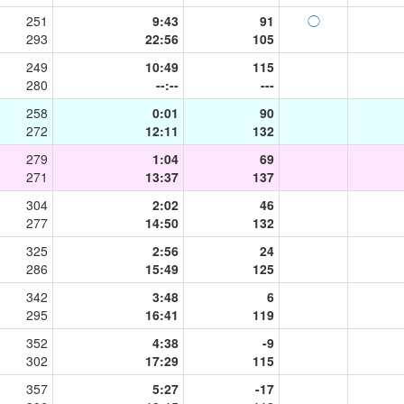
251
9:43
91
◯
293
22:56
105
249
10:49
115
280
--:--
---
258
0:01
90
272
12:11
132
279
1:04
69
271
13:37
137
304
2:02
46
277
14:50
132
325
2:56
24
286
15:49
125
342
3:48
6
295
16:41
119
352
4:38
-9
302
17:29
115
357
5:27
-17