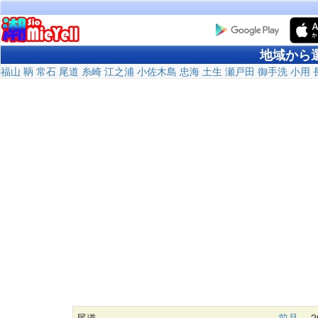
地域から
福山
鞆
常石
尾道
糸崎
江之浦
小佐木島
忠海
土生
瀬戸田
御手洗
小用
尾道
前月
20