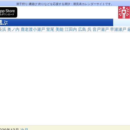
潮干狩り 磯遊び 釣りなどを応援する潮汐・潮見表カレンダーサイトです。
選ぶ
長浜
奥ノ内
鹿老渡小瀬戸
室尾
美能
江田内
広島
呉
音戸瀬戸
早瀬瀬戸
26年12月
次月