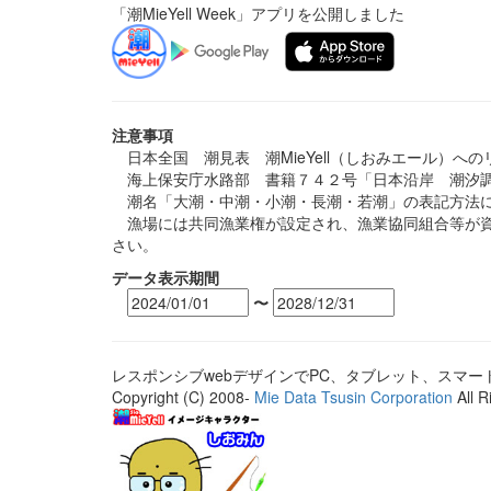
「潮MieYell Week」アプリを公開しました
注意事項
日本全国 潮見表 潮MieYell（しおみエール）へ
海上保安庁水路部 書籍７４２号「日本沿岸 潮汐調
潮名「大潮・中潮・小潮・長潮・若潮」の表記方法に
漁場には共同漁業権が設定され、漁業協同組合等が資
さい。
データ表示期間
〜
レスポンシブwebデザインでPC、タブレット、スマ
Copyright (C) 2008-
Mie Data Tsusin Corporation
All R