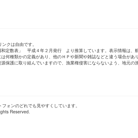
のリンクは自由です。
和定数表」 平成４年２月発行 より推算しています。表示情報は、
は何種類かの定義があり、他のＨＰや新聞や雑誌などと違う場合があ
源保護に取り組んでいますので、漁業権侵害にならないよう、地元の漁
ートフォンのどれでも見やすくしています。
ights Reserved.