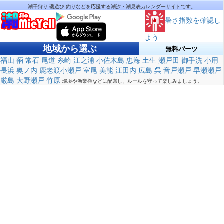
潮干狩り 磯遊び 釣りなどを応援する潮汐・潮見表カレンダーサイトです。
暑さ指数を確認し
よう
地域から選ぶ
無料パーツ
福山
鞆
常石
尾道
糸崎
江之浦
小佐木島
忠海
土生
瀬戸田
御手洗
小用
長浜
奥ノ内
鹿老渡小瀬戸
室尾
美能
江田内
広島
呉
音戸瀬戸
早瀬瀬戸
厳島
大野瀬戸
竹原
環境や漁業権などに配慮し、ルールを守って楽しみましょう。