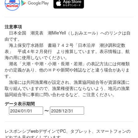
注意事項
日本全国 潮見表 潮MieYell（しおみエール）へのリンクは自
由です。
海上保安庁水路部 書籍７４２号「日本沿岸 潮汐調和定数
表」 平成４年２月発行 より推算しています。表示情報は、航
海の用に使用しないでください。
潮名「大潮・中潮・小潮・長潮・若潮」の表記方法には何種類
かの定義があり、他のＨＰや新聞や雑誌などと違う場合がありま
す。
漁場には共同漁業権が設定され、漁業協同組合等が資源保護に
取り組んでいますので、漁業権侵害にならないよう、地元の漁業
協同組合等に事前に問い合わせるなど、ご注意ください。
データ表示期間
〜
レスポンシブwebデザインでPC、タブレット、スマートフォンの
どれでも見やすくしています。