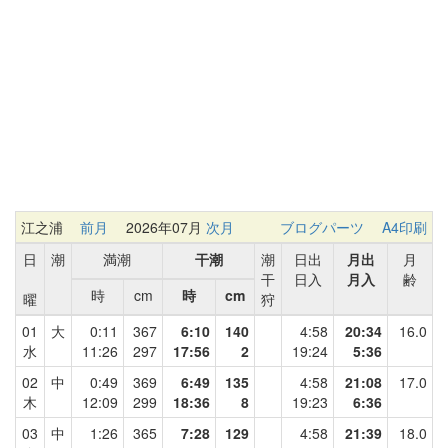
江之浦
前月
2026年07月
次月
ブログパーツ
A4印刷
日
潮
満潮
干潮
潮
日出
月出
月
干
日入
月入
齢
時
cm
時
cm
曜
狩
01
大
0:11
367
6:10
140
4:58
20:34
16.0
水
11:26
297
17:56
2
19:24
5:36
02
中
0:49
369
6:49
135
4:58
21:08
17.0
木
12:09
299
18:36
8
19:23
6:36
03
中
1:26
365
7:28
129
4:58
21:39
18.0