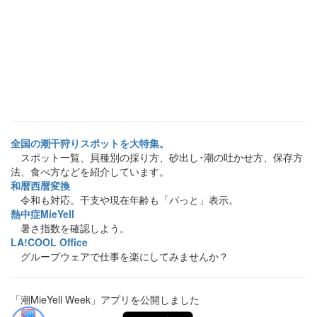
全国の潮干狩りスポットを大特集。
スポット一覧、貝種別の採り方、砂出し･潮の吐かせ方、保存方
法、食べ方などを紹介しています。
和暦西暦変換
令和も対応。干支や現在年齢も「パっと」表示。
熱中症MieYell
暑さ指数を確認しよう。
LA!COOL Office
グループウェアで仕事を楽にしてみませんか？
「潮MieYell Week」アプリを公開しました