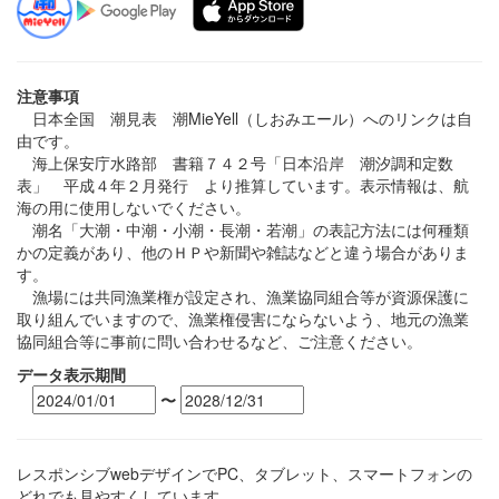
注意事項
日本全国 潮見表 潮MieYell（しおみエール）へのリンクは自
由です。
海上保安庁水路部 書籍７４２号「日本沿岸 潮汐調和定数
表」 平成４年２月発行 より推算しています。表示情報は、航
海の用に使用しないでください。
潮名「大潮・中潮・小潮・長潮・若潮」の表記方法には何種類
かの定義があり、他のＨＰや新聞や雑誌などと違う場合がありま
す。
漁場には共同漁業権が設定され、漁業協同組合等が資源保護に
取り組んでいますので、漁業権侵害にならないよう、地元の漁業
協同組合等に事前に問い合わせるなど、ご注意ください。
データ表示期間
〜
レスポンシブwebデザインでPC、タブレット、スマートフォンの
どれでも見やすくしています。