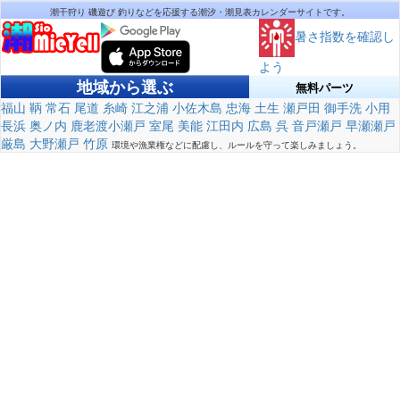
潮干狩り 磯遊び 釣りなどを応援する潮汐・潮見表カレンダーサイトです。
暑さ指数を確認し
よう
地域から選ぶ
無料パーツ
福山
鞆
常石
尾道
糸崎
江之浦
小佐木島
忠海
土生
瀬戸田
御手洗
小用
長浜
奥ノ内
鹿老渡小瀬戸
室尾
美能
江田内
広島
呉
音戸瀬戸
早瀬瀬戸
厳島
大野瀬戸
竹原
環境や漁業権などに配慮し、ルールを守って楽しみましょう。