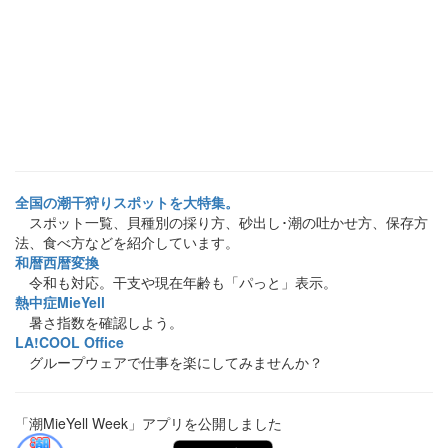
全国の潮干狩りスポットを大特集。
スポット一覧、貝種別の採り方、砂出し･潮の吐かせ方、保存方
法、食べ方などを紹介しています。
和暦西暦変換
令和も対応。干支や現在年齢も「パっと」表示。
熱中症MieYell
暑さ指数を確認しよう。
LA!COOL Office
グループウェアで仕事を楽にしてみませんか？
「潮MieYell Week」アプリを公開しました