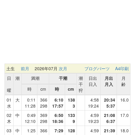
土生
前月
2026年07月
次月
ブログパーツ
A4印刷
日
潮
満潮
干潮
潮
日出
月出
月
干
日入
月入
齢
時
cm
時
cm
曜
狩
01
大
0:11
366
6:10
138
4:58
20:34
16.0
水
11:28
298
17:57
3
19:24
5:37
02
中
0:49
369
6:50
133
4:59
21:08
17.0
木
12:10
298
18:36
9
19:23
6:37
03
中
1:25
366
7:29
128
4:59
21:39
18.0