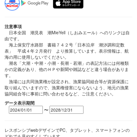
注意事項
日本全国 潮見表 潮MieYell（しおみエール）へのリンクは自
由です。
海上保安庁水路部 書籍７４２号「日本沿岸 潮汐調和定数
表」 平成４年２月発行 より推算しています。表示情報は、航
海の用に使用しないでください。
潮名「大潮・中潮・小潮・長潮・若潮」の表記方法には何種類
かの定義があり、他のＨＰや新聞や雑誌などと違う場合がありま
す。
漁場には共同漁業権が設定され、漁業協同組合等が資源保護に
取り組んでいますので、漁業権侵害にならないよう、地元の漁業
協同組合等に事前に問い合わせるなど、ご注意ください。
データ表示期間
〜
レスポンシブwebデザインでPC、タブレット、スマートフォンの
どれでも見やすくしています。