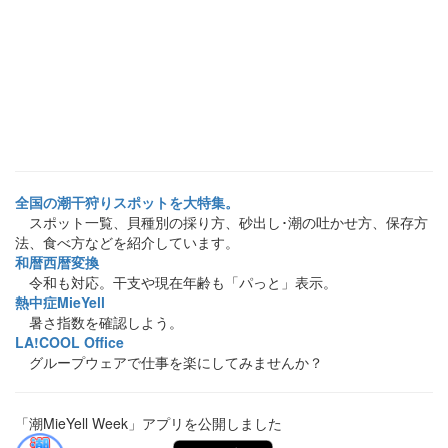
全国の潮干狩りスポットを大特集。
スポット一覧、貝種別の採り方、砂出し･潮の吐かせ方、保存方
法、食べ方などを紹介しています。
和暦西暦変換
令和も対応。干支や現在年齢も「パっと」表示。
熱中症MieYell
暑さ指数を確認しよう。
LA!COOL Office
グループウェアで仕事を楽にしてみませんか？
「潮MieYell Week」アプリを公開しました