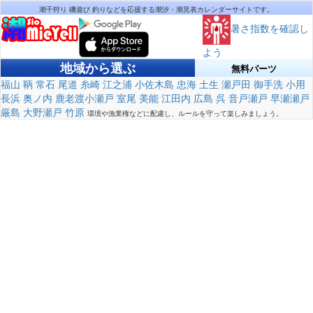
潮干狩り 磯遊び 釣りなどを応援する潮汐・潮見表カレンダーサイトです。
暑さ指数を確認し
よう
地域から選ぶ
無料パーツ
福山
鞆
常石
尾道
糸崎
江之浦
小佐木島
忠海
土生
瀬戸田
御手洗
小用
長浜
奥ノ内
鹿老渡小瀬戸
室尾
美能
江田内
広島
呉
音戸瀬戸
早瀬瀬戸
厳島
大野瀬戸
竹原
環境や漁業権などに配慮し、ルールを守って楽しみましょう。