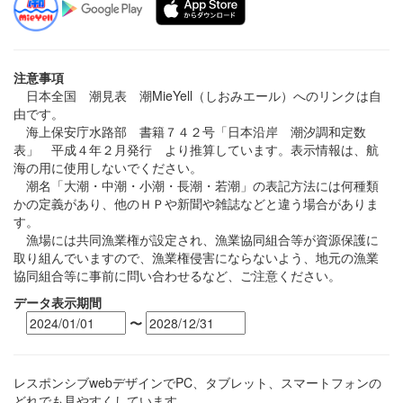
注意事項
日本全国 潮見表 潮MieYell（しおみエール）へのリンクは自
由です。
海上保安庁水路部 書籍７４２号「日本沿岸 潮汐調和定数
表」 平成４年２月発行 より推算しています。表示情報は、航
海の用に使用しないでください。
潮名「大潮・中潮・小潮・長潮・若潮」の表記方法には何種類
かの定義があり、他のＨＰや新聞や雑誌などと違う場合がありま
す。
漁場には共同漁業権が設定され、漁業協同組合等が資源保護に
取り組んでいますので、漁業権侵害にならないよう、地元の漁業
協同組合等に事前に問い合わせるなど、ご注意ください。
データ表示期間
〜
レスポンシブwebデザインでPC、タブレット、スマートフォンの
どれでも見やすくしています。