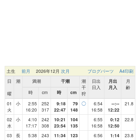
土生
前月
2026年12月
次月
ブログパーツ
A4印刷
日
潮
満潮
干潮
潮
日出
月出
月
干
日入
月入
齢
時
cm
時
cm
曜
狩
01
小
2:55
252
9:18
79
◯
6:54
--:--
21.8
火
16:20
317
22:47
148
16:58
12:22
02
小
4:10
242
10:21
104
6:55
0:12
22.8
水
17:17
308
23:54
135
16:58
12:50
03
長
5:38
243
11:34
123
6:56
1:14
23.8