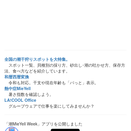
全国の潮干狩りスポットを大特集。
スポット一覧、貝種別の採り方、砂出し･潮の吐かせ方、保存方
法、食べ方などを紹介しています。
和暦西暦変換
令和も対応。干支や現在年齢も「パっと」表示。
熱中症MieYell
暑さ指数を確認しよう。
LA!COOL Office
グループウェアで仕事を楽にしてみませんか？
「潮MieYell Week」アプリを公開しました