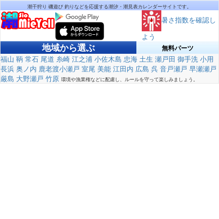
潮干狩り 磯遊び 釣りなどを応援する潮汐・潮見表カレンダーサイトです。
暑さ指数を確認し
よう
地域から選ぶ
無料パーツ
福山
鞆
常石
尾道
糸崎
江之浦
小佐木島
忠海
土生
瀬戸田
御手洗
小用
長浜
奥ノ内
鹿老渡小瀬戸
室尾
美能
江田内
広島
呉
音戸瀬戸
早瀬瀬戸
厳島
大野瀬戸
竹原
環境や漁業権などに配慮し、ルールを守って楽しみましょう。