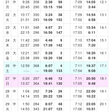
21
中
9:28
308
2:38
58
7:09
14:05
12.1
月
20:45
290
15:15
156
17:02
3:44
22
大
10:17
330
3:24
38
7:09
14:54
13.1
火
21:31
293
16:09
152
17:02
4:58
23
大
11:01
348
4:07
21
7:10
15:54
14.1
水
22:15
296
16:56
147
17:03
6:11
24
大
11:42
360
4:48
9
7:10
17:04
15.1
木
22:57
298
17:39
142
17:03
7:20
25
大
12:21
367
5:28
3
7:11
18:20
16.1
金
23:38
299
18:20
138
17:04
8:19
26
中
12:59
368
6:07
4
7:11
19:37
17.1
土
--:--
---
19:00
133
17:04
9:08
27
中
0:20
297
6:46
12
7:11
20:50
18.1
日
13:37
364
19:41
130
17:05
9:48
28
中
1:04
292
7:26
26
7:12
22:00
19.1
月
14:14
355
20:22
126
17:06
10:22
29
中
1:50
284
8:07
48
7:12
23:05
20.1
火
14:53
343
21:07
123
17:06
10:51