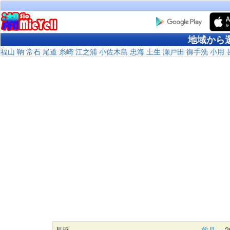
地域から
福山
鞆
常石
尾道
糸崎
江之浦
小佐木島
忠海
土生
瀬戸田
御手洗
小用
長浜
前月
20