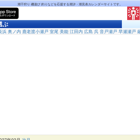
潮干狩り 磯遊び 釣りなどを応援する潮汐・潮見表カレンダーサイトです。
選ぶ
長浜
奥ノ内
鹿老渡小瀬戸
室尾
美能
江田内
広島
呉
音戸瀬戸
早瀬瀬戸
27年02月
次月