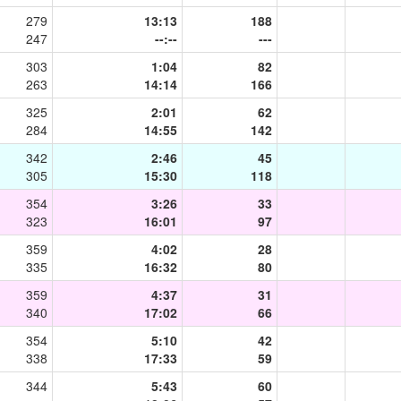
279
13:13
188
247
--:--
---
303
1:04
82
263
14:14
166
325
2:01
62
284
14:55
142
342
2:46
45
305
15:30
118
354
3:26
33
323
16:01
97
359
4:02
28
335
16:32
80
359
4:37
31
340
17:02
66
354
5:10
42
338
17:33
59
344
5:43
60