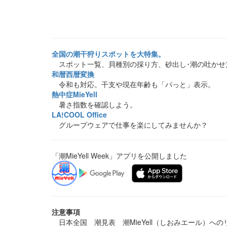
全国の潮干狩りスポットを大特集。
スポット一覧、貝種別の採り方、砂出し･潮の吐かせ
和暦西暦変換
令和も対応。干支や現在年齢も「パっと」表示。
熱中症MieYell
暑さ指数を確認しよう。
LA!COOL Office
グループウェアで仕事を楽にしてみませんか？
「潮MieYell Week」アプリを公開しました
注意事項
日本全国 潮見表 潮MieYell（しおみエール）へ