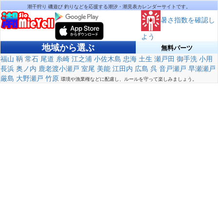
潮干狩り 磯遊び 釣りなどを応援する潮汐・潮見表カレンダーサイトです。
暑さ指数を確認し
よう
地域から選ぶ
無料パーツ
福山
鞆
常石
尾道
糸崎
江之浦
小佐木島
忠海
土生
瀬戸田
御手洗
小用
長浜
奥ノ内
鹿老渡小瀬戸
室尾
美能
江田内
広島
呉
音戸瀬戸
早瀬瀬戸
厳島
大野瀬戸
竹原
環境や漁業権などに配慮し、ルールを守って楽しみましょう。