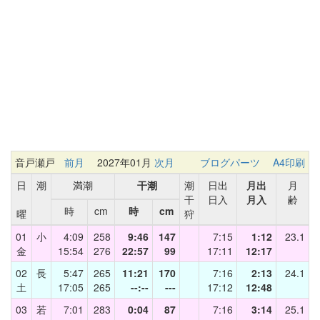
音戸瀬戸
前月
2027年01月
次月
ブログパーツ
A4印刷
日
潮
満潮
干潮
潮
日出
月出
月
干
日入
月入
齢
時
cm
時
cm
曜
狩
01
小
4:09
258
9:46
147
7:15
1:12
23.1
金
15:54
276
22:57
99
17:11
12:17
02
長
5:47
265
11:21
170
7:16
2:13
24.1
土
17:05
265
--:--
---
17:12
12:48
03
若
7:01
283
0:04
87
7:16
3:14
25.1