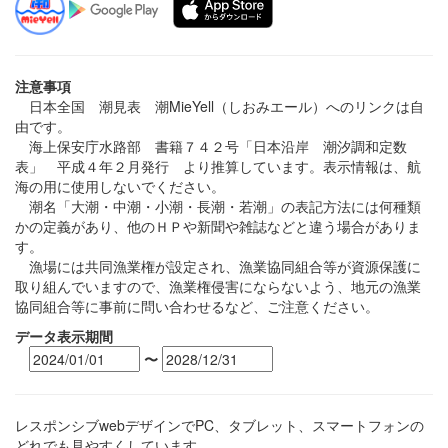
注意事項
日本全国 潮見表 潮MieYell（しおみエール）へのリンクは自
由です。
海上保安庁水路部 書籍７４２号「日本沿岸 潮汐調和定数
表」 平成４年２月発行 より推算しています。表示情報は、航
海の用に使用しないでください。
潮名「大潮・中潮・小潮・長潮・若潮」の表記方法には何種類
かの定義があり、他のＨＰや新聞や雑誌などと違う場合がありま
す。
漁場には共同漁業権が設定され、漁業協同組合等が資源保護に
取り組んでいますので、漁業権侵害にならないよう、地元の漁業
協同組合等に事前に問い合わせるなど、ご注意ください。
データ表示期間
〜
レスポンシブwebデザインでPC、タブレット、スマートフォンの
どれでも見やすくしています。