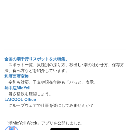
全国の潮干狩りスポットを大特集。
スポット一覧、貝種別の採り方、砂出し･潮の吐かせ方、保存方
法、食べ方などを紹介しています。
和暦西暦変換
令和も対応。干支や現在年齢も「パっと」表示。
熱中症MieYell
暑さ指数を確認しよう。
LA!COOL Office
グループウェアで仕事を楽にしてみませんか？
「潮MieYell Week」アプリを公開しました