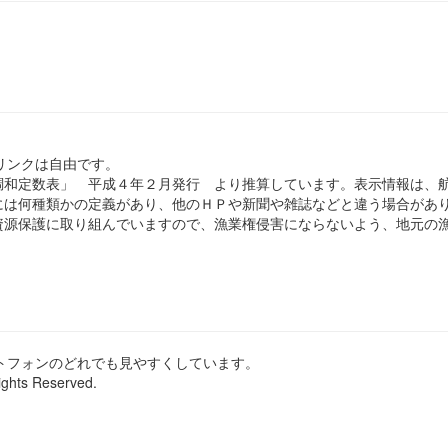
のリンクは自由です。
和定数表」 平成４年２月発行 より推算しています。表示情報は、
は何種類かの定義があり、他のＨＰや新聞や雑誌などと違う場合があ
源保護に取り組んでいますので、漁業権侵害にならないよう、地元の漁
ートフォンのどれでも見やすくしています。
ights Reserved.