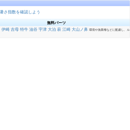
暑さ指数を確認しよう
無料パーツ
泊
伊崎
吉母
特牛
油谷
宇津
大泊
萩
江崎
大山ノ鼻
環境や漁業権などに配慮し、ル