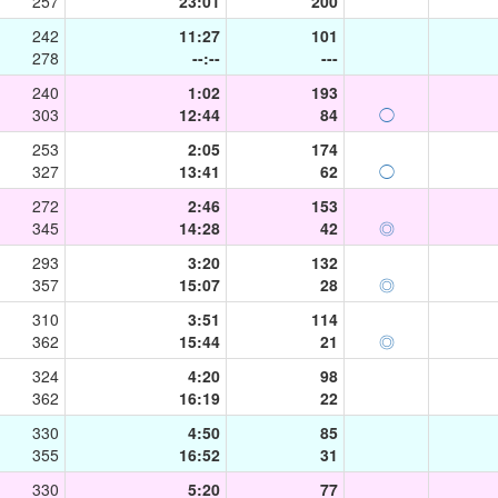
257
23:01
200
242
11:27
101
278
--:--
---
240
1:02
193
303
12:44
84
◯
253
2:05
174
327
13:41
62
◯
272
2:46
153
345
14:28
42
◎
293
3:20
132
357
15:07
28
◎
310
3:51
114
362
15:44
21
◎
324
4:20
98
362
16:19
22
330
4:50
85
355
16:52
31
330
5:20
77