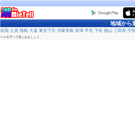
地域から
岩国
土居
情島
大畠
東安下庄
沖家室島
室津
平生
下松
徳山
三田尻
宇
ールを守って楽しみましょう。