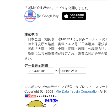
「潮MieYell Week」アプリを公開しました
注意事項
日本全国 潮見表 潮MieYell（しおみエール）へ
海上保安庁水路部 書籍７４２号「日本沿岸 潮汐調
潮名「大潮・中潮・小潮・長潮・若潮」の表記方法に
漁場には共同漁業権が設定され、漁業協同組合等が資
さい。
データ表示期間
〜
レスポンシブwebデザインでPC、タブレット、スマ
Copyright (C) 2008-
Mie Data Tsusin Corporation
All R