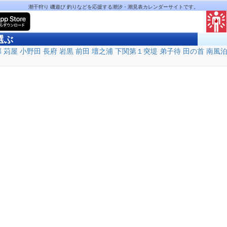
潮干狩り 磯遊び 釣りなどを応援する潮汐・潮見表カレンダーサイトです。
選ぶ
部
苅屋
小野田
長府
岩黒
前田
壇之浦
下関第１突堤
弟子待
田の首
南風