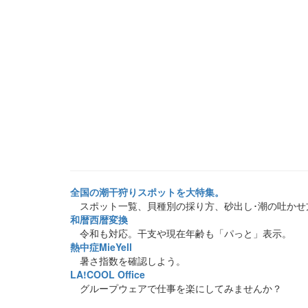
全国の潮干狩りスポットを大特集。
スポット一覧、貝種別の採り方、砂出し･潮の吐かせ
和暦西暦変換
令和も対応。干支や現在年齢も「パっと」表示。
熱中症MieYell
暑さ指数を確認しよう。
LA!COOL Office
グループウェアで仕事を楽にしてみませんか？