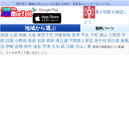
潮干狩り 磯遊び 釣りなどを応援する潮汐・潮見表カレンダーサイトです。
暑さ指数を確認し
よう
地域から選ぶ
無料パーツ
岩国
土居
情島
大畠
東安下庄
沖家室島
室津
平生
下松
徳山
三田尻
宇
部
苅屋
小野田
長府
岩黒
前田
壇之浦
下関第１突堤
弟子待
田の首
南風
泊
伊崎
吉母
特牛
油谷
宇津
大泊
萩
江崎
大山ノ鼻
環境や漁業権などに配慮
し、ルールを守って楽しみましょう。