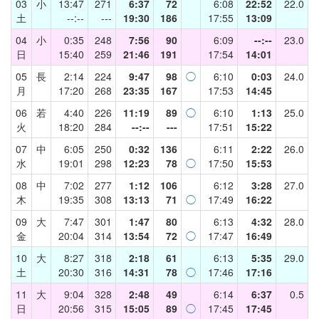
03
小
13:47
271
6:37
72
6:08
22:52
22.0
土
--:--
---
19:30
186
17:55
13:09
04
小
0:35
248
7:56
90
6:09
--:--
23.0
日
15:40
259
21:46
191
17:54
14:01
05
長
2:14
224
9:47
98
◯
6:10
0:03
24.0
月
17:20
268
23:35
167
17:53
14:45
06
若
4:40
226
11:19
89
◯
6:10
1:13
25.0
火
18:20
284
--:--
---
17:51
15:22
07
中
6:05
250
0:32
136
6:11
2:22
26.0
水
19:01
298
12:23
78
◯
17:50
15:53
08
中
7:02
277
1:12
106
6:12
3:28
27.0
木
19:35
308
13:13
71
◯
17:49
16:22
09
大
7:47
301
1:47
80
6:13
4:32
28.0
金
20:04
314
13:54
72
◯
17:47
16:49
10
大
8:27
318
2:18
61
6:13
5:35
29.0
土
20:30
316
14:31
78
◯
17:46
17:16
11
大
9:04
328
2:48
49
6:14
6:37
0.5
日
20:56
315
15:05
89
◯
17:45
17:45