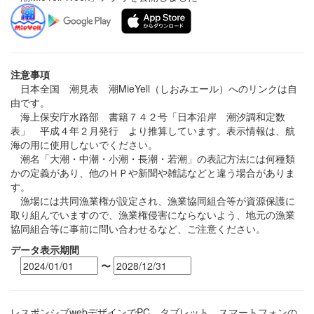
注意事項
日本全国 潮見表 潮MieYell（しおみエール）へのリンクは自
由です。
海上保安庁水路部 書籍７４２号「日本沿岸 潮汐調和定数
表」 平成４年２月発行 より推算しています。表示情報は、航
海の用に使用しないでください。
潮名「大潮・中潮・小潮・長潮・若潮」の表記方法には何種類
かの定義があり、他のＨＰや新聞や雑誌などと違う場合がありま
す。
漁場には共同漁業権が設定され、漁業協同組合等が資源保護に
取り組んでいますので、漁業権侵害にならないよう、地元の漁業
協同組合等に事前に問い合わせるなど、ご注意ください。
データ表示期間
〜
レスポンシブwebデザインでPC、タブレット、スマートフォンの