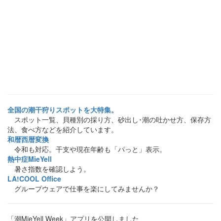
全国の潮干狩りスポットを大特集。
スポット一覧、貝種別の採り方、砂出し･潮の吐かせ方、保存方
法、食べ方などを紹介しています。
和暦西暦変換
令和も対応。干支や現在年齢も「パっと」表示。
熱中症MieYell
暑さ指数を確認しよう。
LA!COOL Office
グループウェアで仕事を楽にしてみませんか？
「潮MieYell Week」アプリを公開しました