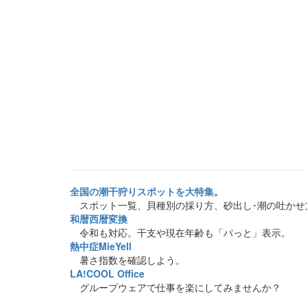
全国の潮干狩りスポットを大特集。
スポット一覧、貝種別の採り方、砂出し･潮の吐かせ
和暦西暦変換
令和も対応。干支や現在年齢も「パっと」表示。
熱中症MieYell
暑さ指数を確認しよう。
LA!COOL Office
グループウェアで仕事を楽にしてみませんか？