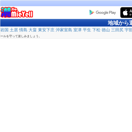
地域から
岩国
土居
情島
大畠
東安下庄
沖家室島
室津
平生
下松
徳山
三田尻
宇
ールを守って楽しみましょう。