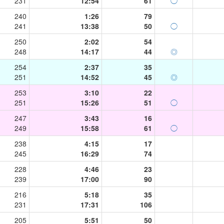
231
12:54
61
◯
240
1:26
79
241
13:38
50
◯
250
2:02
54
248
14:17
44
◎
254
2:37
35
251
14:52
45
◎
253
3:10
22
251
15:26
51
◯
247
3:43
16
249
15:58
61
◯
238
4:15
17
245
16:29
74
228
4:46
23
239
17:00
90
216
5:18
35
231
17:31
106
205
5:51
50