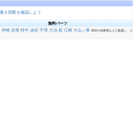
暑さ指数を確認しよう
無料パーツ
泊
伊崎
吉母
特牛
油谷
宇津
大泊
萩
江崎
大山ノ鼻
環境や漁業権などに配慮し、ル