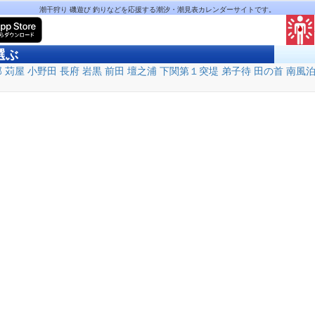
潮干狩り 磯遊び 釣りなどを応援する潮汐・潮見表カレンダーサイトです。
選ぶ
部
苅屋
小野田
長府
岩黒
前田
壇之浦
下関第１突堤
弟子待
田の首
南風