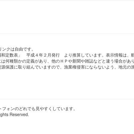
のリンクは自由です。
和定数表」 平成４年２月発行 より推算しています。表示情報は、
は何種類かの定義があり、他のＨＰや新聞や雑誌などと違う場合があ
源保護に取り組んでいますので、漁業権侵害にならないよう、地元の漁
ートフォンのどれでも見やすくしています。
ights Reserved.