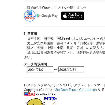
「潮MieYell Week」アプリを公開しました
注意事項
日本全国 潮見表 潮MieYell（しおみエール）へ
海上保安庁水路部 書籍７４２号「日本沿岸 潮汐調
潮名「大潮・中潮・小潮・長潮・若潮」の表記方法に
漁場には共同漁業権が設定され、漁業協同組合等が資
さい。
データ表示期間
〜
レスポンシブwebデザインでPC、タブレット、スマ
Copyright (C) 2008-
Mie Data Tsusin Corporation
All R