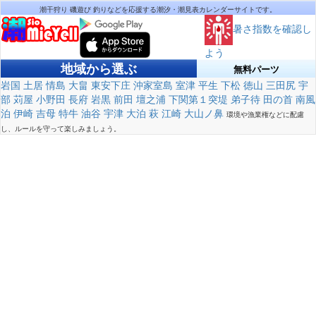
潮干狩り 磯遊び 釣りなどを応援する潮汐・潮見表カレンダーサイトです。
暑さ指数を確認し
よう
地域から選ぶ
無料パーツ
岩国
土居
情島
大畠
東安下庄
沖家室島
室津
平生
下松
徳山
三田尻
宇
部
苅屋
小野田
長府
岩黒
前田
壇之浦
下関第１突堤
弟子待
田の首
南風
泊
伊崎
吉母
特牛
油谷
宇津
大泊
萩
江崎
大山ノ鼻
環境や漁業権などに配慮
し、ルールを守って楽しみましょう。