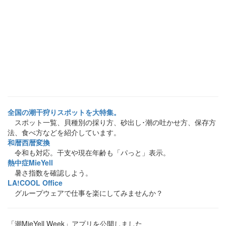
全国の潮干狩りスポットを大特集。
スポット一覧、貝種別の採り方、砂出し･潮の吐かせ方、保存方
法、食べ方などを紹介しています。
和暦西暦変換
令和も対応。干支や現在年齢も「パっと」表示。
熱中症MieYell
暑さ指数を確認しよう。
LA!COOL Office
グループウェアで仕事を楽にしてみませんか？
「潮MieYell Week」アプリを公開しました