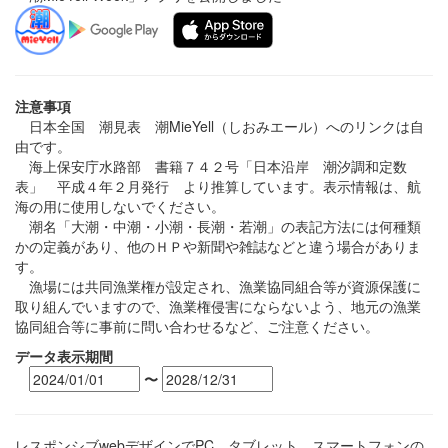
注意事項
日本全国 潮見表 潮MieYell（しおみエール）へのリンクは自
由です。
海上保安庁水路部 書籍７４２号「日本沿岸 潮汐調和定数
表」 平成４年２月発行 より推算しています。表示情報は、航
海の用に使用しないでください。
潮名「大潮・中潮・小潮・長潮・若潮」の表記方法には何種類
かの定義があり、他のＨＰや新聞や雑誌などと違う場合がありま
す。
漁場には共同漁業権が設定され、漁業協同組合等が資源保護に
取り組んでいますので、漁業権侵害にならないよう、地元の漁業
協同組合等に事前に問い合わせるなど、ご注意ください。
データ表示期間
〜
レスポンシブwebデザインでPC、タブレット、スマートフォンの