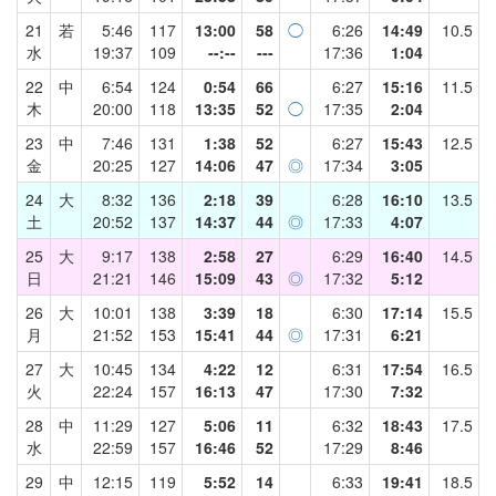
21
若
5:46
117
13:00
58
◯
6:26
14:49
10.5
水
19:37
109
--:--
---
17:36
1:04
22
中
6:54
124
0:54
66
6:27
15:16
11.5
木
20:00
118
13:35
52
◯
17:35
2:04
23
中
7:46
131
1:38
52
6:27
15:43
12.5
金
20:25
127
14:06
47
◎
17:34
3:05
24
大
8:32
136
2:18
39
6:28
16:10
13.5
土
20:52
137
14:37
44
◎
17:33
4:07
25
大
9:17
138
2:58
27
6:29
16:40
14.5
日
21:21
146
15:09
43
◎
17:32
5:12
26
大
10:01
138
3:39
18
6:30
17:14
15.5
月
21:52
153
15:41
44
◎
17:31
6:21
27
大
10:45
134
4:22
12
6:31
17:54
16.5
火
22:24
157
16:13
47
17:30
7:32
28
中
11:29
127
5:06
11
6:32
18:43
17.5
水
22:59
157
16:46
52
17:29
8:46
29
中
12:15
119
5:52
14
6:33
19:41
18.5