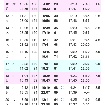
12
大
10:55
138
4:32
28
6:19
7:43
1.5
月
22:35
155
16:32
51
17:47
18:20
13
中
11:31
130
5:06
30
6:19
8:45
2.5
火
23:00
154
16:56
56
17:46
18:55
14
中
12:05
121
5:39
35
6:20
9:46
3.5
水
23:25
150
17:19
61
17:45
19:35
15
中
12:39
112
6:11
42
6:21
10:45
4.5
木
23:52
144
17:41
68
17:43
20:20
16
中
13:16
102
6:46
50
6:22
11:39
5.5
金
--:--
---
18:01
74
17:42
21:11
17
小
0:22
136
7:27
58
6:22
12:28
6.5
土
14:02
94
18:21
81
17:41
22:06
18
小
1:04
127
8:29
65
6:23
13:10
7.5
日
15:43
89
18:43
87
17:40
23:05
19
小
2:12
118
10:19
68
◯
6:24
13:47
8.5
月
18:55
94
22:07
89
17:39
--:--
20
長
3:59
113
12:11
64
◯
6:25
14:19
9.5
火
19:16
101
23:58
80
17:37
0:04