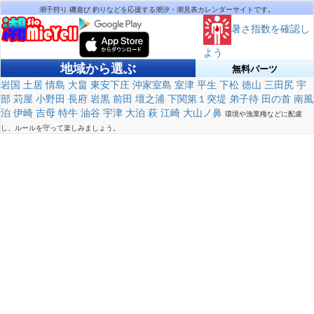
潮干狩り 磯遊び 釣りなどを応援する潮汐・潮見表カレンダーサイトです。
暑さ指数を確認し
よう
地域から選ぶ
無料パーツ
岩国
土居
情島
大畠
東安下庄
沖家室島
室津
平生
下松
徳山
三田尻
宇
部
苅屋
小野田
長府
岩黒
前田
壇之浦
下関第１突堤
弟子待
田の首
南風
泊
伊崎
吉母
特牛
油谷
宇津
大泊
萩
江崎
大山ノ鼻
環境や漁業権などに配慮
し、ルールを守って楽しみましょう。