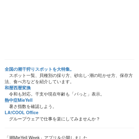
全国の潮干狩りスポットを大特集。
スポット一覧、貝種別の採り方、砂出し･潮の吐かせ方、保存方
法、食べ方などを紹介しています。
和暦西暦変換
令和も対応。干支や現在年齢も「パっと」表示。
熱中症MieYell
暑さ指数を確認しよう。
LA!COOL Office
グループウェアで仕事を楽にしてみませんか？
「潮MieYell Week」アプリを公開しました