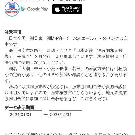
注意事項
日本全国 潮見表 潮MieYell（しおみエール）へのリンクは自
由です。
海上保安庁水路部 書籍７４２号「日本沿岸 潮汐調和定数
表」 平成４年２月発行 より推算しています。表示情報は、航
海の用に使用しないでください。
潮名「大潮・中潮・小潮・長潮・若潮」の表記方法には何種類
かの定義があり、他のＨＰや新聞や雑誌などと違う場合がありま
す。
漁場には共同漁業権が設定され、漁業協同組合等が資源保護に
取り組んでいますので、漁業権侵害にならないよう、地元の漁業
協同組合等に事前に問い合わせるなど、ご注意ください。
データ表示期間
〜
レスポンシブwebデザインでPC、タブレット、スマートフォンの