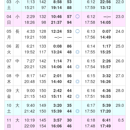
03
小
1:13
142
8:58
53
6:12
22:56
22.0
土
15:21
97
19:14
88
17:59
13:12
04
小
2:29
132
10:46
57
◯
6:12
--:--
23.0
日
18:26
98
21:37
94
17:58
14:05
05
長
4:33
128
12:24
53
◯
6:13
0:07
24.0
月
19:21
108
--:--
---
17:56
14:49
06
若
6:21
133
0:08
86
6:14
1:17
25.0
火
19:52
117
13:24
48
◎
17:55
15:25
07
中
7:27
142
1:14
71
6:15
2:26
26.0
水
20:21
126
14:06
44
◎
17:54
15:57
08
中
8:17
147
2:01
56
6:15
3:32
27.0
木
20:48
135
14:40
42
◎
17:52
16:26
09
大
9:00
150
2:42
44
6:16
4:36
28.0
金
21:15
143
15:11
42
◎
17:51
16:53
10
大
9:40
149
3:20
35
6:17
5:39
29.0
土
21:42
150
15:39
44
◎
17:50
17:20
11
大
10:19
145
3:57
30
6:18
6:41
0.5
日
22:09
154
16:06
46
17:48
17:49