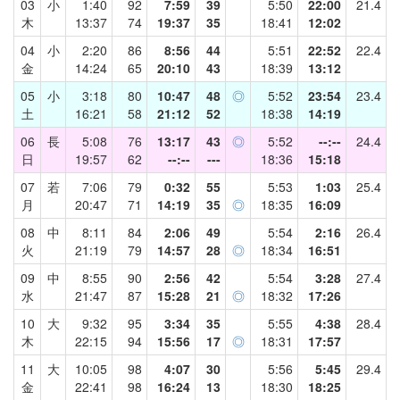
03
小
1:40
92
7:59
39
5:50
22:00
21.4
木
13:37
74
19:37
35
18:41
12:02
04
小
2:20
86
8:56
44
5:51
22:52
22.4
金
14:24
65
20:10
43
18:39
13:12
05
小
3:18
80
10:47
48
◎
5:52
23:54
23.4
土
16:21
58
21:12
52
18:38
14:19
06
長
5:08
76
13:17
43
◎
5:52
--:--
24.4
日
19:57
62
--:--
---
18:36
15:18
07
若
7:06
79
0:32
55
5:53
1:03
25.4
月
20:47
71
14:19
35
◎
18:35
16:09
08
中
8:11
84
2:06
49
5:54
2:16
26.4
火
21:19
79
14:57
28
◎
18:34
16:51
09
中
8:55
90
2:56
42
5:54
3:28
27.4
水
21:47
87
15:28
21
◎
18:32
17:26
10
大
9:32
95
3:34
35
5:55
4:38
28.4
木
22:15
94
15:56
17
◎
18:31
17:57
11
大
10:05
98
4:07
30
5:56
5:45
29.4
金
22:41
98
16:24
13
18:30
18:25