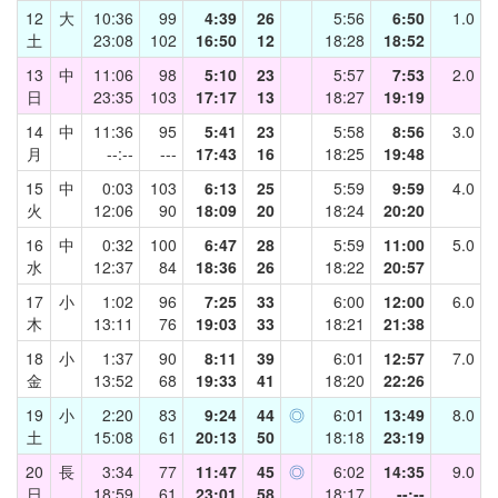
12
大
10:36
99
4:39
26
5:56
6:50
1.0
土
23:08
102
16:50
12
18:28
18:52
13
中
11:06
98
5:10
23
5:57
7:53
2.0
日
23:35
103
17:17
13
18:27
19:19
14
中
11:36
95
5:41
23
5:58
8:56
3.0
月
--:--
---
17:43
16
18:25
19:48
15
中
0:03
103
6:13
25
5:59
9:59
4.0
火
12:06
90
18:09
20
18:24
20:20
16
中
0:32
100
6:47
28
5:59
11:00
5.0
水
12:37
84
18:36
26
18:22
20:57
17
小
1:02
96
7:25
33
6:00
12:00
6.0
木
13:11
76
19:03
33
18:21
21:38
18
小
1:37
90
8:11
39
6:01
12:57
7.0
金
13:52
68
19:33
41
18:20
22:26
19
小
2:20
83
9:24
44
◎
6:01
13:49
8.0
土
15:08
61
20:13
50
18:18
23:19
20
長
3:34
77
11:47
45
◎
6:02
14:35
9.0
日
18:59
61
23:01
58
18:17
--:--