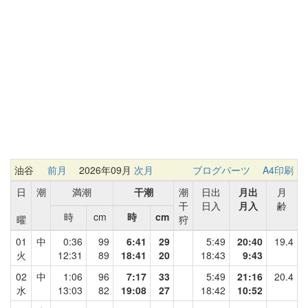
油谷
前月
2026年09月
次月
ブログパーツ
A4印刷
日
潮
満潮
干潮
潮
日出
月出
月
干
日入
月入
齢
時
cm
時
cm
曜
狩
01
中
0:36
99
6:41
29
5:49
20:40
19.4
火
12:31
89
18:41
20
18:43
9:43
02
中
1:06
96
7:17
33
5:49
21:16
20.4
水
13:03
82
19:08
27
18:42
10:52