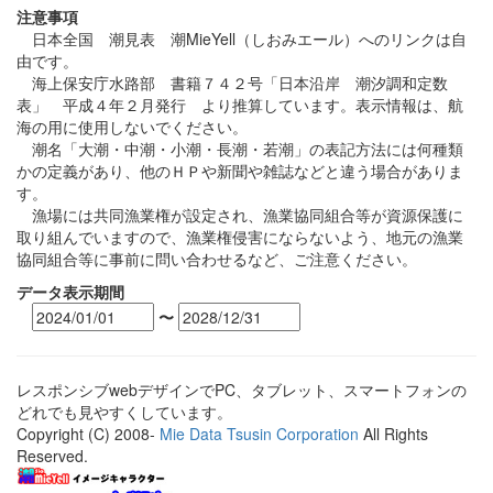
注意事項
日本全国 潮見表 潮MieYell（しおみエール）へのリンクは自
由です。
海上保安庁水路部 書籍７４２号「日本沿岸 潮汐調和定数
表」 平成４年２月発行 より推算しています。表示情報は、航
海の用に使用しないでください。
潮名「大潮・中潮・小潮・長潮・若潮」の表記方法には何種類
かの定義があり、他のＨＰや新聞や雑誌などと違う場合がありま
す。
漁場には共同漁業権が設定され、漁業協同組合等が資源保護に
取り組んでいますので、漁業権侵害にならないよう、地元の漁業
協同組合等に事前に問い合わせるなど、ご注意ください。
データ表示期間
〜
レスポンシブwebデザインでPC、タブレット、スマートフォンの
どれでも見やすくしています。
Copyright (C) 2008-
Mie Data Tsusin Corporation
All Rights
Reserved.