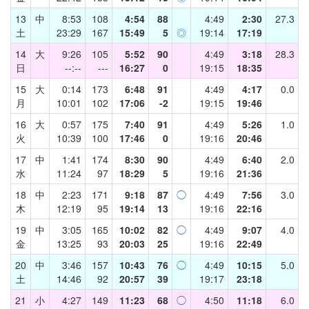
13
中
8:53
108
4:54
88
4:49
2:30
27.3
土
23:29
167
15:49
5
◎
19:14
17:19
14
大
9:26
105
5:52
90
4:49
3:18
28.3
日
--:--
---
16:27
0
19:15
18:35
15
大
0:14
173
6:48
91
4:49
4:17
0.0
月
10:01
102
17:06
-2
19:15
19:46
16
大
0:57
175
7:40
91
4:49
5:26
1.0
火
10:39
100
17:46
0
19:16
20:46
17
中
1:41
174
8:30
90
4:49
6:40
2.0
水
11:24
97
18:29
5
19:16
21:36
18
中
2:23
171
9:18
87
◯
4:49
7:56
3.0
木
12:19
95
19:14
13
19:16
22:16
19
中
3:05
165
10:02
82
◯
4:49
9:07
4.0
金
13:25
93
20:03
25
19:16
22:49
20
中
3:46
157
10:43
76
◯
4:49
10:15
5.0
土
14:46
92
20:57
39
19:17
23:18
21
小
4:27
149
11:23
68
◯
4:50
11:18
6.0