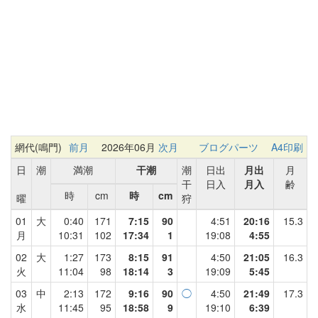
網代(鳴門)
前月
2026年06月
次月
ブログパーツ
A4印刷
日
潮
満潮
干潮
潮
日出
月出
月
干
日入
月入
齢
時
cm
時
cm
曜
狩
01
大
0:40
171
7:15
90
4:51
20:16
15.3
月
10:31
102
17:34
1
19:08
4:55
02
大
1:27
173
8:15
91
4:50
21:05
16.3
火
11:04
98
18:14
3
19:09
5:45
03
中
2:13
172
9:16
90
◯
4:50
21:49
17.3
水
11:45
95
18:58
9
19:10
6:39