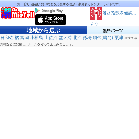
潮干狩り 磯遊び 釣りなどを応援する潮汐・潮見表カレンダーサイトです。
暑さ指数を確認し
よう
地域から選ぶ
無料パーツ
日和佐
橘
富岡
小松島
土佐泊
堂ノ浦
北泊
孫埼
網代(鳴門)
粟津
環境や漁
業権などに配慮し、ルールを守って楽しみましょう。