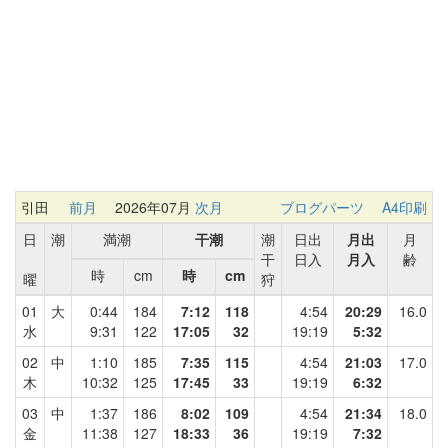
引田
前月
2026年07月
次月
ブログパーツ
A4印刷
日
潮
満潮
干潮
潮
日出
月出
月
干
日入
月入
齢
時
cm
時
cm
曜
狩
01
大
0:44
184
7:12
118
4:54
20:29
16.0
水
9:31
122
17:05
32
19:19
5:32
02
中
1:10
185
7:35
115
4:54
21:03
17.0
木
10:32
125
17:45
33
19:19
6:32
03
中
1:37
186
8:02
109
4:54
21:34
18.0
金
11:38
127
18:33
36
19:19
7:32