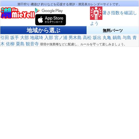
潮干狩り 磯遊び 釣りなどを応援する潮汐・潮見表カレンダーサイトです。
暑さ指数を確認し
よう
地域から選ぶ
無料パーツ
引田
坂手
大部
地蔵埼
入部
宮ノ浦
男木島
高松
坂出
丸亀
鍋島
与島
青
木
佐柳
粟島
観音寺
環境や漁業権などに配慮し、ルールを守って楽しみましょう。