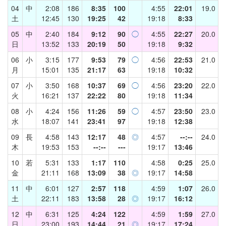
04
中
2:08
186
8:35
100
4:55
22:01
19.0
土
12:45
130
19:25
42
19:18
8:33
05
中
2:40
184
9:12
90
◯
4:55
22:27
20.0
日
13:52
133
20:19
50
19:18
9:32
06
小
3:15
177
9:53
79
◯
4:56
22:53
21.0
月
15:01
135
21:17
63
19:18
10:32
07
小
3:50
168
10:37
69
◯
4:56
23:20
22.0
火
16:21
137
22:22
80
19:18
11:34
08
小
4:24
156
11:26
59
◯
4:57
23:50
23.0
水
18:07
141
23:41
97
19:18
12:38
09
長
4:58
143
12:17
48
◎
4:57
--:--
24.0
木
19:53
153
--:--
---
19:17
13:46
10
若
5:31
133
1:17
110
4:58
0:25
25.0
金
21:11
168
13:09
38
◎
19:17
14:58
11
中
6:01
127
2:57
118
4:59
1:07
26.0
土
22:11
183
13:58
28
◎
19:17
16:12
12
中
6:31
125
4:24
122
4:59
1:59
27.0
日
23:00
193
14:44
21
◎
19:17
17:24