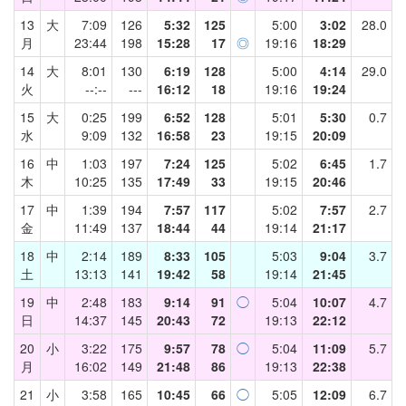
13
大
7:09
126
5:32
125
5:00
3:02
28.0
月
23:44
198
15:28
17
◎
19:16
18:29
14
大
8:01
130
6:19
128
5:00
4:14
29.0
火
--:--
---
16:12
18
19:16
19:24
15
大
0:25
199
6:52
128
5:01
5:30
0.7
水
9:09
132
16:58
23
19:15
20:09
16
中
1:03
197
7:24
125
5:02
6:45
1.7
木
10:25
135
17:49
33
19:15
20:46
17
中
1:39
194
7:57
117
5:02
7:57
2.7
金
11:49
137
18:44
44
19:14
21:17
18
中
2:14
189
8:33
105
5:03
9:04
3.7
土
13:13
141
19:42
58
19:14
21:45
19
中
2:48
183
9:14
91
◯
5:04
10:07
4.7
日
14:37
145
20:43
72
19:13
22:12
20
小
3:22
175
9:57
78
◯
5:04
11:09
5.7
月
16:02
149
21:48
86
19:13
22:38
21
小
3:58
165
10:45
66
◯
5:05
12:09
6.7