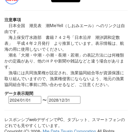
注意事項
日本全国 潮見表 潮MieYell（しおみエール）へのリンクは自
由です。
海上保安庁水路部 書籍７４２号「日本沿岸 潮汐調和定数
表」 平成４年２月発行 より推算しています。表示情報は、航
海の用に使用しないでください。
潮名「大潮・中潮・小潮・長潮・若潮」の表記方法には何種類
かの定義があり、他のＨＰや新聞や雑誌などと違う場合がありま
す。
漁場には共同漁業権が設定され、漁業協同組合等が資源保護に
取り組んでいますので、漁業権侵害にならないよう、地元の漁業
協同組合等に事前に問い合わせるなど、ご注意ください。
データ表示期間
〜
レスポンシブwebデザインでPC、タブレット、スマートフォンの
どれでも見やすくしています。
Copyright (C) 2008-
Mie Data Tsusin Corporation
All Rights