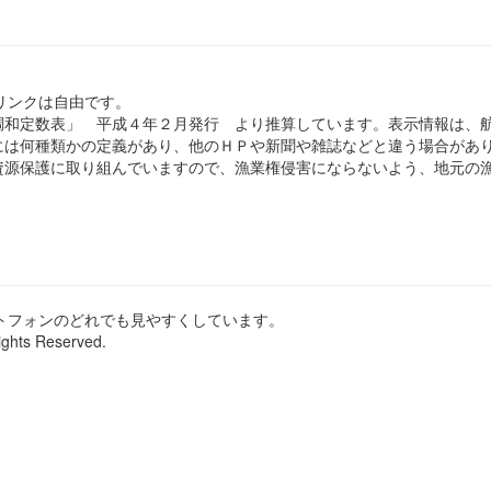
のリンクは自由です。
和定数表」 平成４年２月発行 より推算しています。表示情報は、
は何種類かの定義があり、他のＨＰや新聞や雑誌などと違う場合があ
源保護に取り組んでいますので、漁業権侵害にならないよう、地元の漁
ートフォンのどれでも見やすくしています。
ights Reserved.