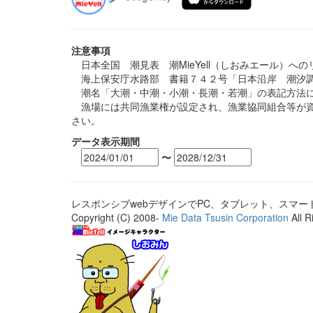
注意事項
日本全国 潮見表 潮MieYell（しおみエール）へ
海上保安庁水路部 書籍７４２号「日本沿岸 潮汐調
潮名「大潮・中潮・小潮・長潮・若潮」の表記方法に
漁場には共同漁業権が設定され、漁業協同組合等が資
さい。
データ表示期間
〜
レスポンシブwebデザインでPC、タブレット、スマ
Copyright (C) 2008-
Mie Data Tsusin Corporation
All R