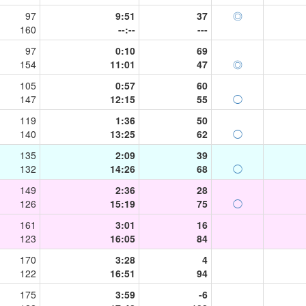
97
9:51
37
◎
160
--:--
---
97
0:10
69
154
11:01
47
◎
105
0:57
60
147
12:15
55
◯
119
1:36
50
140
13:25
62
◯
135
2:09
39
132
14:26
68
◯
149
2:36
28
126
15:19
75
◯
161
3:01
16
123
16:05
84
170
3:28
4
122
16:51
94
175
3:59
-6