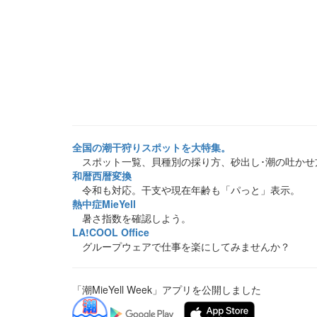
全国の潮干狩りスポットを大特集。
スポット一覧、貝種別の採り方、砂出し･潮の吐かせ
和暦西暦変換
令和も対応。干支や現在年齢も「パっと」表示。
熱中症MieYell
暑さ指数を確認しよう。
LA!COOL Office
グループウェアで仕事を楽にしてみませんか？
「潮MieYell Week」アプリを公開しました