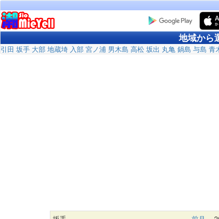
地域から
引田
坂手
大部
地蔵埼
入部
宮ノ浦
男木島
高松
坂出
丸亀
鍋島
与島
青
坂手
前月
20