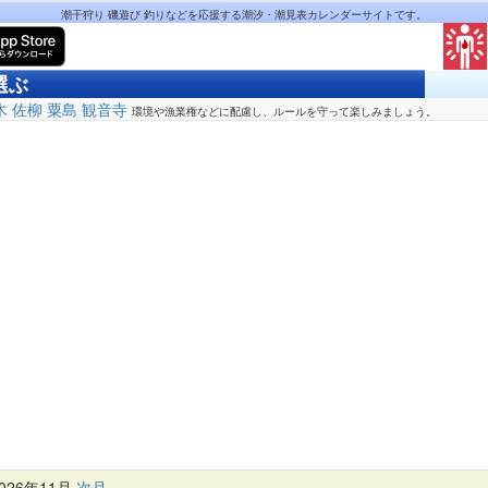
潮干狩り 磯遊び 釣りなどを応援する潮汐・潮見表カレンダーサイトです。
選ぶ
木
佐柳
粟島
観音寺
環境や漁業権などに配慮し、ルールを守って楽しみましょう。
26年11月
次月