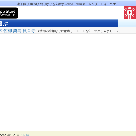
潮干狩り 磯遊び 釣りなどを応援する潮汐・潮見表カレンダーサイトです。
選ぶ
木
佐柳
粟島
観音寺
環境や漁業権などに配慮し、ルールを守って楽しみましょう。
26年10月
次月