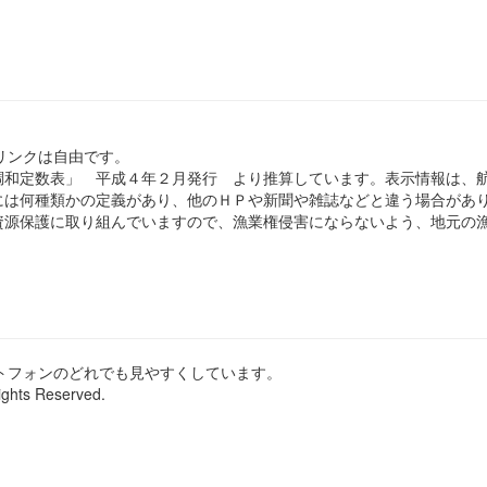
のリンクは自由です。
和定数表」 平成４年２月発行 より推算しています。表示情報は、
は何種類かの定義があり、他のＨＰや新聞や雑誌などと違う場合があ
源保護に取り組んでいますので、漁業権侵害にならないよう、地元の漁
ートフォンのどれでも見やすくしています。
ights Reserved.