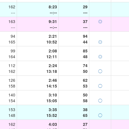
162
8:23
29
---
--:--
---
163
9:31
37
◎
---
--:--
---
94
2:21
94
165
10:52
44
◎
99
2:08
85
164
12:11
48
◎
112
2:24
74
162
13:18
50
◯
126
2:46
62
158
14:15
53
◯
140
3:10
50
154
15:05
58
◯
153
3:35
38
148
15:52
65
◯
162
4:03
27