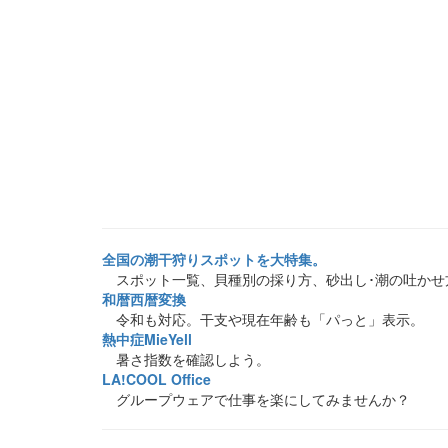
全国の潮干狩りスポットを大特集。
スポット一覧、貝種別の採り方、砂出し･潮の吐かせ
和暦西暦変換
令和も対応。干支や現在年齢も「パっと」表示。
熱中症MieYell
暑さ指数を確認しよう。
LA!COOL Office
グループウェアで仕事を楽にしてみませんか？