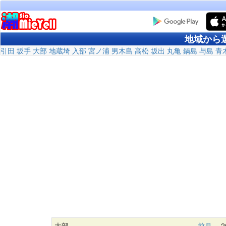
地域から
引田
坂手
大部
地蔵埼
入部
宮ノ浦
男木島
高松
坂出
丸亀
鍋島
与島
青
大部
前月
20