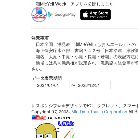
「潮MieYell Week」アプリを公開しました
注意事項
日本全国 潮見表 潮MieYell（しおみエール）へ
海上保安庁水路部 書籍７４２号「日本沿岸 潮汐調
潮名「大潮・中潮・小潮・長潮・若潮」の表記方法に
漁場には共同漁業権が設定され、漁業協同組合等が資
さい。
データ表示期間
〜
レスポンシブwebデザインでPC、タブレット、スマ
Copyright (C) 2008-
Mie Data Tsusin Corporation
All R