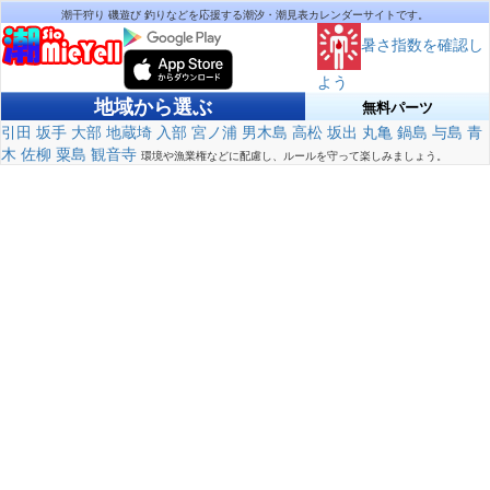
潮干狩り 磯遊び 釣りなどを応援する潮汐・潮見表カレンダーサイトです。
暑さ指数を確認し
よう
地域から選ぶ
無料パーツ
引田
坂手
大部
地蔵埼
入部
宮ノ浦
男木島
高松
坂出
丸亀
鍋島
与島
青
木
佐柳
粟島
観音寺
環境や漁業権などに配慮し、ルールを守って楽しみましょう。