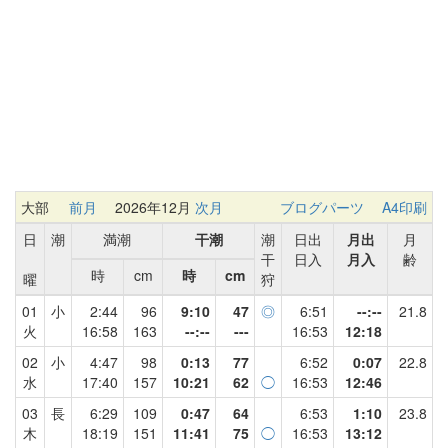
大部
前月
2026年12月
次月
ブログパーツ
A4印刷
日
潮
満潮
干潮
潮
日出
月出
月
干
日入
月入
齢
時
cm
時
cm
曜
狩
01
小
2:44
96
9:10
47
◎
6:51
--:--
21.8
火
16:58
163
--:--
---
16:53
12:18
02
小
4:47
98
0:13
77
6:52
0:07
22.8
水
17:40
157
10:21
62
◯
16:53
12:46
03
長
6:29
109
0:47
64
6:53
1:10
23.8
木
18:19
151
11:41
75
◯
16:53
13:12