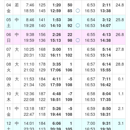
04
若
7:46
125
1:20
50
6:53
2:11
24.8
金
18:55
145
12:59
85
◯
16:53
13:38
05
中
8:46
141
1:53
36
6:54
3:12
25.8
土
19:28
140
14:10
92
◯
16:53
14:07
06
中
9:38
156
2:26
22
6:55
4:13
26.8
日
19:59
136
15:13
98
◯
16:53
14:38
07
大
10:25
168
3:00
11
6:56
5:14
27.8
月
20:31
132
16:11
102
16:53
15:14
08
大
11:10
178
3:35
1
6:57
6:14
28.8
火
21:02
129
17:06
106
16:53
15:55
09
大
11:53
184
4:11
-5
6:57
7:11
0.1
水
21:34
126
17:59
108
16:53
16:42
10
大
12:36
187
4:48
-7
6:58
8:04
1.1
木
22:08
122
18:51
109
16:53
17:35
11
中
13:18
187
5:26
-5
6:59
8:50
2.1
金
22:47
118
19:44
108
16:53
18:31
12
中
14:01
184
6:06
1
7:00
9:31
3.1
土
23:33
113
20:39
105
16:53
19:30