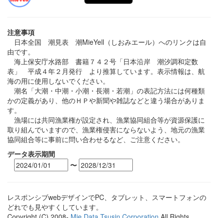
注意事項
日本全国 潮見表 潮MieYell（しおみエール）へのリンクは自
由です。
海上保安庁水路部 書籍７４２号「日本沿岸 潮汐調和定数
表」 平成４年２月発行 より推算しています。表示情報は、航
海の用に使用しないでください。
潮名「大潮・中潮・小潮・長潮・若潮」の表記方法には何種類
かの定義があり、他のＨＰや新聞や雑誌などと違う場合がありま
す。
漁場には共同漁業権が設定され、漁業協同組合等が資源保護に
取り組んでいますので、漁業権侵害にならないよう、地元の漁業
協同組合等に事前に問い合わせるなど、ご注意ください。
データ表示期間
〜
レスポンシブwebデザインでPC、タブレット、スマートフォンの
どれでも見やすくしています。
Copyright (C) 2008-
Mie Data Tsusin Corporation
All Rights