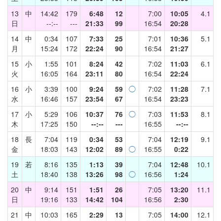
13
中
14:42
179
6:48
12
7:00
10:05
4.1
日
--:--
---
21:33
99
16:54
20:28
14
中
0:34
107
7:33
25
7:01
10:36
5.1
月
15:24
172
22:24
90
16:54
21:27
15
小
1:55
101
8:24
42
7:02
11:03
6.1
火
16:05
164
23:11
80
16:54
22:24
16
小
3:39
100
9:24
59
◯
7:02
11:28
7.1
水
16:46
157
23:54
67
16:54
23:23
17
小
5:29
106
10:37
76
◯
7:03
11:53
8.1
木
17:25
150
--:--
---
16:55
--:--
18
長
7:04
119
0:34
53
7:04
12:19
9.1
金
18:03
143
12:02
89
◯
16:55
0:22
19
若
8:16
135
1:13
39
7:04
12:48
10.1
土
18:40
138
13:26
98
◯
16:56
1:24
20
中
9:14
151
1:51
26
7:05
13:20
11.1
日
19:16
133
14:42
104
16:56
2:30
21
中
10:03
165
2:29
13
7:05
14:00
12.1