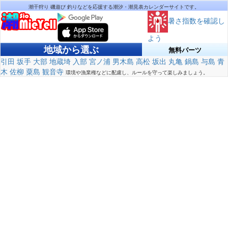
潮干狩り 磯遊び 釣りなどを応援する潮汐・潮見表カレンダーサイトです。
暑さ指数を確認し
よう
地域から選ぶ
無料パーツ
引田
坂手
大部
地蔵埼
入部
宮ノ浦
男木島
高松
坂出
丸亀
鍋島
与島
青
木
佐柳
粟島
観音寺
環境や漁業権などに配慮し、ルールを守って楽しみましょう。