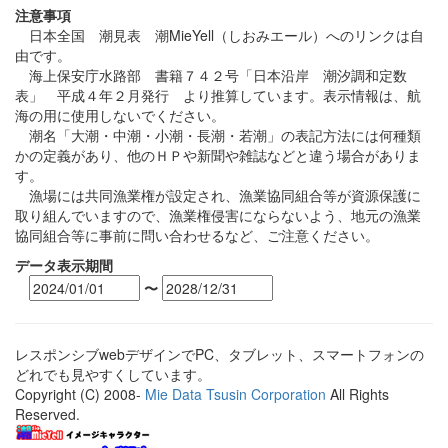
注意事項
日本全国 潮見表 潮MieYell（しおみエール）へのリンクは自
由です。
海上保安庁水路部 書籍７４２号「日本沿岸 潮汐調和定数
表」 平成４年２月発行 より推算しています。表示情報は、航
海の用に使用しないでください。
潮名「大潮・中潮・小潮・長潮・若潮」の表記方法には何種類
かの定義があり、他のＨＰや新聞や雑誌などと違う場合がありま
す。
漁場には共同漁業権が設定され、漁業協同組合等が資源保護に
取り組んでいますので、漁業権侵害にならないよう、地元の漁業
協同組合等に事前に問い合わせるなど、ご注意ください。
データ表示期間
〜
レスポンシブwebデザインでPC、タブレット、スマートフォンの
どれでも見やすくしています。
Copyright (C) 2008-
Mie Data Tsusin Corporation
All Rights
Reserved.