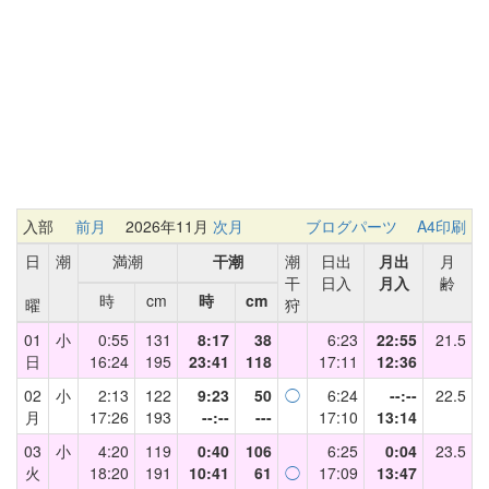
入部
前月
2026年11月
次月
ブログパーツ
A4印刷
日
潮
満潮
干潮
潮
日出
月出
月
干
日入
月入
齢
時
cm
時
cm
曜
狩
01
小
0:55
131
8:17
38
6:23
22:55
21.5
日
16:24
195
23:41
118
17:11
12:36
02
小
2:13
122
9:23
50
◯
6:24
--:--
22.5
月
17:26
193
--:--
---
17:10
13:14
03
小
4:20
119
0:40
106
6:25
0:04
23.5
火
18:20
191
10:41
61
◯
17:09
13:47