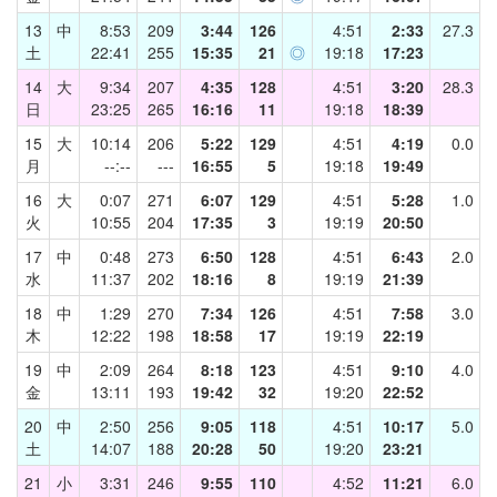
13
中
8:53
209
3:44
126
4:51
2:33
27.3
土
22:41
255
15:35
21
◎
19:18
17:23
14
大
9:34
207
4:35
128
4:51
3:20
28.3
日
23:25
265
16:16
11
19:18
18:39
15
大
10:14
206
5:22
129
4:51
4:19
0.0
月
--:--
---
16:55
5
19:18
19:49
16
大
0:07
271
6:07
129
4:51
5:28
1.0
火
10:55
204
17:35
3
19:19
20:50
17
中
0:48
273
6:50
128
4:51
6:43
2.0
水
11:37
202
18:16
8
19:19
21:39
18
中
1:29
270
7:34
126
4:51
7:58
3.0
木
12:22
198
18:58
17
19:19
22:19
19
中
2:09
264
8:18
123
4:51
9:10
4.0
金
13:11
193
19:42
32
19:20
22:52
20
中
2:50
256
9:05
118
4:51
10:17
5.0
土
14:07
188
20:28
50
19:20
23:21
21
小
3:31
246
9:55
110
4:52
11:21
6.0