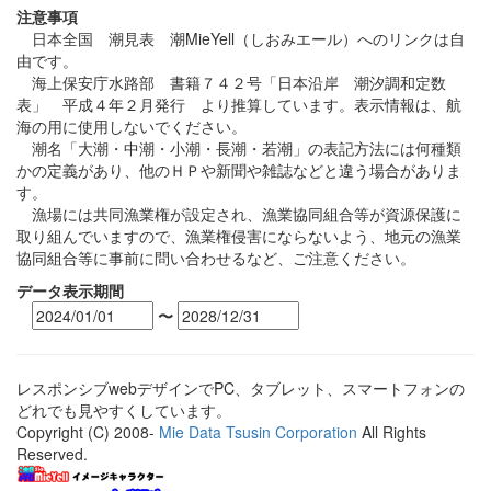
注意事項
日本全国 潮見表 潮MieYell（しおみエール）へのリンクは自
由です。
海上保安庁水路部 書籍７４２号「日本沿岸 潮汐調和定数
表」 平成４年２月発行 より推算しています。表示情報は、航
海の用に使用しないでください。
潮名「大潮・中潮・小潮・長潮・若潮」の表記方法には何種類
かの定義があり、他のＨＰや新聞や雑誌などと違う場合がありま
す。
漁場には共同漁業権が設定され、漁業協同組合等が資源保護に
取り組んでいますので、漁業権侵害にならないよう、地元の漁業
協同組合等に事前に問い合わせるなど、ご注意ください。
データ表示期間
〜
レスポンシブwebデザインでPC、タブレット、スマートフォンの
どれでも見やすくしています。
Copyright (C) 2008-
Mie Data Tsusin Corporation
All Rights
Reserved.