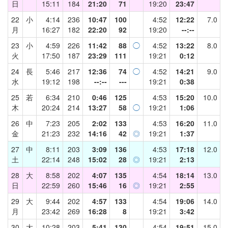
日
15:11
184
21:20
71
19:20
23:47
22
小
4:14
236
10:47
100
4:52
12:22
7.0
月
16:27
182
22:20
92
19:20
--:--
23
小
4:59
226
11:42
88
◯
4:52
13:22
8.0
火
17:50
187
23:29
111
19:21
0:12
24
長
5:46
217
12:36
74
◯
4:52
14:21
9.0
水
19:12
198
--:--
---
19:21
0:38
25
若
6:34
210
0:46
125
4:53
15:20
10.0
木
20:24
214
13:27
58
◯
19:21
1:06
26
中
7:23
205
2:02
133
4:53
16:20
11.0
金
21:23
232
14:16
42
◎
19:21
1:37
27
中
8:11
203
3:09
136
4:53
17:18
12.0
土
22:14
248
15:02
28
◎
19:21
2:13
28
大
8:58
202
4:07
135
4:54
18:14
13.0
日
22:59
260
15:46
16
◎
19:21
2:55
29
大
9:44
202
4:57
133
4:54
19:06
14.0
月
23:42
269
16:28
8
19:21
3:42
30
大
10:28
203
5:41
130
4:54
19:51
15.0