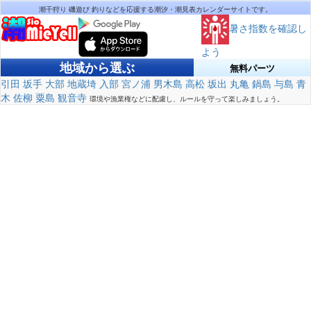
潮干狩り 磯遊び 釣りなどを応援する潮汐・潮見表カレンダーサイトです。
暑さ指数を確認し
よう
地域から選ぶ
無料パーツ
引田
坂手
大部
地蔵埼
入部
宮ノ浦
男木島
高松
坂出
丸亀
鍋島
与島
青
木
佐柳
粟島
観音寺
環境や漁業権などに配慮し、ルールを守って楽しみましょう。