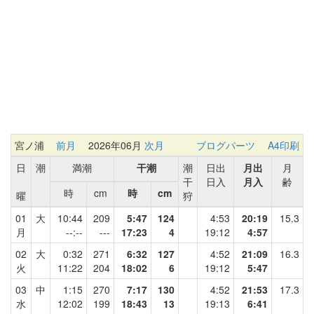
宮ノ浦
前月
2026年06月
次月
ブログパーツ
A4印刷
日
潮
満潮
干潮
潮
日出
月出
月
干
日入
月入
齢
時
cm
時
cm
曜
狩
01
大
10:44
209
5:47
124
4:53
20:19
15.3
月
--:--
---
17:23
4
19:12
4:57
02
大
0:32
271
6:32
127
4:52
21:09
16.3
火
11:22
204
18:02
6
19:12
5:47
03
中
1:15
270
7:17
130
4:52
21:53
17.3
水
12:02
199
18:43
13
19:13
6:41