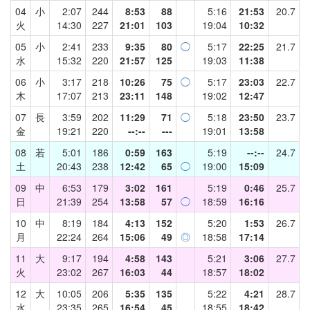
04
小
2:07
244
8:53
88
5:16
21:53
20.7
火
14:30
227
21:01
103
19:04
10:32
05
小
2:41
233
9:35
80
◯
5:17
22:25
21.7
水
15:32
220
21:57
125
19:03
11:38
06
小
3:17
218
10:26
75
◯
5:17
23:03
22.7
木
17:07
213
23:11
148
19:02
12:47
07
長
3:59
202
11:29
71
◯
5:18
23:50
23.7
金
19:21
220
--:--
---
19:01
13:58
08
若
5:01
186
0:59
163
5:19
--:--
24.7
土
20:43
238
12:42
65
◯
19:00
15:09
09
中
6:53
179
3:02
161
5:19
0:46
25.7
日
21:39
254
13:58
57
◯
18:59
16:16
10
中
8:19
184
4:13
152
5:20
1:53
26.7
月
22:24
264
15:06
49
◎
18:58
17:14
11
大
9:17
194
4:58
143
5:21
3:06
27.7
火
23:02
267
16:03
44
18:57
18:02
12
大
10:05
206
5:35
135
5:22
4:21
28.7
水
23:35
265
16:54
45
18:55
18:42