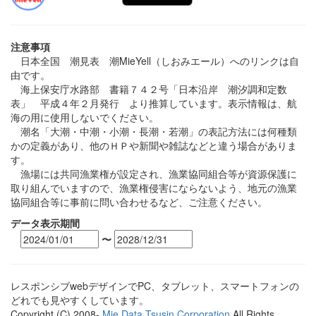
注意事項
日本全国 潮見表 潮MieYell（しおみエール）へのリンクは自
由です。
海上保安庁水路部 書籍７４２号「日本沿岸 潮汐調和定数
表」 平成４年２月発行 より推算しています。表示情報は、航
海の用に使用しないでください。
潮名「大潮・中潮・小潮・長潮・若潮」の表記方法には何種類
かの定義があり、他のＨＰや新聞や雑誌などと違う場合がありま
す。
漁場には共同漁業権が設定され、漁業協同組合等が資源保護に
取り組んでいますので、漁業権侵害にならないよう、地元の漁業
協同組合等に事前に問い合わせるなど、ご注意ください。
データ表示期間
〜
レスポンシブwebデザインでPC、タブレット、スマートフォンの
どれでも見やすくしています。
Copyright (C) 2008-
Mie Data Tsusin Corporation
All Rights