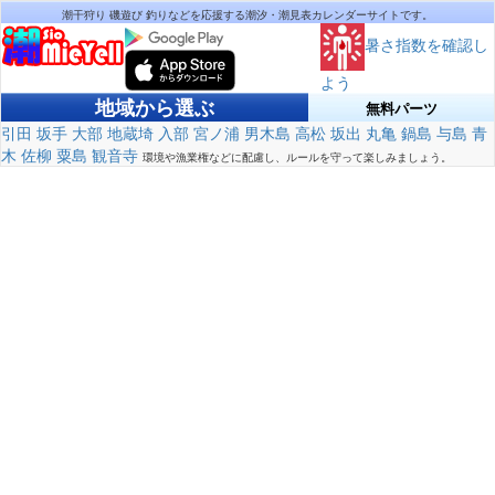
潮干狩り 磯遊び 釣りなどを応援する潮汐・潮見表カレンダーサイトです。
暑さ指数を確認し
よう
地域から選ぶ
無料パーツ
引田
坂手
大部
地蔵埼
入部
宮ノ浦
男木島
高松
坂出
丸亀
鍋島
与島
青
木
佐柳
粟島
観音寺
環境や漁業権などに配慮し、ルールを守って楽しみましょう。