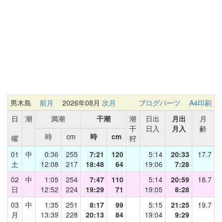
男木島
前月
2026年08月
次月
ブログパーツ
A4印刷
日
潮
満潮
干潮
潮
日出
月出
月
干
日入
月入
齢
時
cm
時
cm
曜
狩
01
中
0:36
255
7:21
120
5:14
20:33
17.7
土
12:08
217
18:48
64
19:06
7:28
02
中
1:05
254
7:47
110
5:14
20:59
18.7
日
12:52
224
19:29
71
19:05
8:28
03
中
1:35
251
8:17
99
5:15
21:25
19.7
月
13:39
228
20:13
84
19:04
9:29