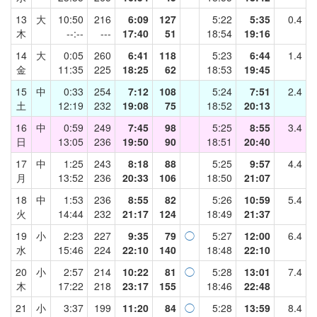
13
大
10:50
216
6:09
127
5:22
5:35
0.4
木
--:--
---
17:40
51
18:54
19:16
14
大
0:05
260
6:41
118
5:23
6:44
1.4
金
11:35
225
18:25
62
18:53
19:45
15
中
0:33
254
7:12
108
5:24
7:51
2.4
土
12:19
232
19:08
75
18:52
20:13
16
中
0:59
249
7:45
98
5:25
8:55
3.4
日
13:05
236
19:50
90
18:51
20:40
17
中
1:25
243
8:18
88
5:25
9:57
4.4
月
13:52
236
20:33
106
18:50
21:07
18
中
1:53
236
8:55
82
5:26
10:59
5.4
火
14:44
232
21:17
124
18:49
21:37
19
小
2:23
227
9:35
79
◯
5:27
12:00
6.4
水
15:46
224
22:10
140
18:48
22:10
20
小
2:57
214
10:22
81
◯
5:28
13:01
7.4
木
17:22
218
23:17
155
18:46
22:48
21
小
3:37
199
11:20
84
◯
5:28
13:59
8.4