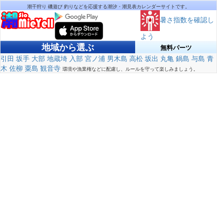
潮干狩り 磯遊び 釣りなどを応援する潮汐・潮見表カレンダーサイトです。
暑さ指数を確認し
よう
地域から選ぶ
無料パーツ
引田
坂手
大部
地蔵埼
入部
宮ノ浦
男木島
高松
坂出
丸亀
鍋島
与島
青
木
佐柳
粟島
観音寺
環境や漁業権などに配慮し、ルールを守って楽しみましょう。