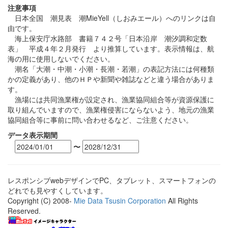
注意事項
日本全国 潮見表 潮MieYell（しおみエール）へのリンクは自
由です。
海上保安庁水路部 書籍７４２号「日本沿岸 潮汐調和定数
表」 平成４年２月発行 より推算しています。表示情報は、航
海の用に使用しないでください。
潮名「大潮・中潮・小潮・長潮・若潮」の表記方法には何種類
かの定義があり、他のＨＰや新聞や雑誌などと違う場合がありま
す。
漁場には共同漁業権が設定され、漁業協同組合等が資源保護に
取り組んでいますので、漁業権侵害にならないよう、地元の漁業
協同組合等に事前に問い合わせるなど、ご注意ください。
データ表示期間
〜
レスポンシブwebデザインでPC、タブレット、スマートフォンの
どれでも見やすくしています。
Copyright (C) 2008-
Mie Data Tsusin Corporation
All Rights
Reserved.