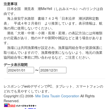
注意事項
日本全国 潮見表 潮MieYell（しおみエール）へのリンクは自
由です。
海上保安庁水路部 書籍７４２号「日本沿岸 潮汐調和定数
表」 平成４年２月発行 より推算しています。表示情報は、航
海の用に使用しないでください。
潮名「大潮・中潮・小潮・長潮・若潮」の表記方法には何種類
かの定義があり、他のＨＰや新聞や雑誌などと違う場合がありま
す。
漁場には共同漁業権が設定され、漁業協同組合等が資源保護に
取り組んでいますので、漁業権侵害にならないよう、地元の漁業
協同組合等に事前に問い合わせるなど、ご注意ください。
データ表示期間
〜
レスポンシブwebデザインでPC、タブレット、スマートフォンの
どれでも見やすくしています。
Copyright (C) 2008-
Mie Data Tsusin Corporation
All Rights
Reserved.