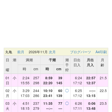
丸亀
前月
2026年11月
次月
ブログパーツ
A4印刷
日
潮
満潮
干潮
潮
日出
月出
月
干
日入
月入
齢
時
cm
時
cm
曜
狩
01
小
2:24
257
8:59
39
6:24
22:57
21.5
日
15:55
298
22:20
145
17:12
12:37
02
小
3:29
244
10:10
60
◯
6:25
--:--
22.5
月
17:03
286
23:41
139
17:12
13:15
03
小
4:51
237
11:35
77
◯
6:26
0:06
23.5
火
18:15
279
--:--
---
17:11
13:48