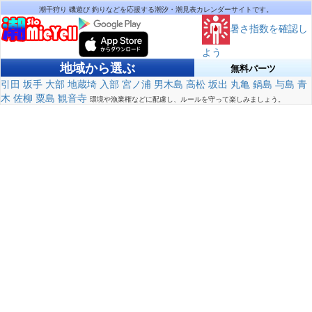
潮干狩り 磯遊び 釣りなどを応援する潮汐・潮見表カレンダーサイトです。
暑さ指数を確認し
よう
地域から選ぶ
無料パーツ
引田
坂手
大部
地蔵埼
入部
宮ノ浦
男木島
高松
坂出
丸亀
鍋島
与島
青
木
佐柳
粟島
観音寺
環境や漁業権などに配慮し、ルールを守って楽しみましょう。