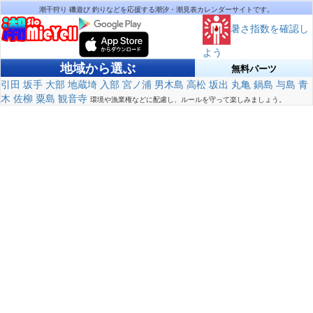
潮干狩り 磯遊び 釣りなどを応援する潮汐・潮見表カレンダーサイトです。
暑さ指数を確認し
よう
地域から選ぶ
無料パーツ
引田
坂手
大部
地蔵埼
入部
宮ノ浦
男木島
高松
坂出
丸亀
鍋島
与島
青
木
佐柳
粟島
観音寺
環境や漁業権などに配慮し、ルールを守って楽しみましょう。