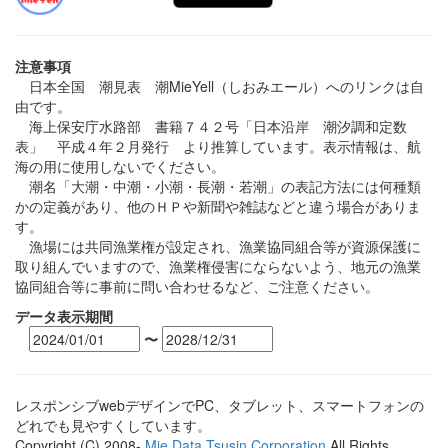
注意事項
日本全国 潮見表 潮MieYell（しおみエール）へのリンクは自
由です。
海上保安庁水路部 書籍７４２号「日本沿岸 潮汐調和定数
表」 平成４年２月発行 より推算しています。表示情報は、航
海の用に使用しないでください。
潮名「大潮・中潮・小潮・長潮・若潮」の表記方法には何種類
かの定義があり、他のＨＰや新聞や雑誌などと違う場合がありま
す。
漁場には共同漁業権が設定され、漁業協同組合等が資源保護に
取り組んでいますので、漁業権侵害にならないよう、地元の漁業
協同組合等に事前に問い合わせるなど、ご注意ください。
データ表示期間
〜
レスポンシブwebデザインでPC、タブレット、スマートフォンの
どれでも見やすくしています。
Copyright (C) 2008-
Mie Data Tsusin Corporation
All Rights