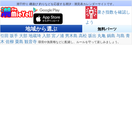
潮干狩り 磯遊び 釣りなどを応援する潮汐・潮見表カレンダーサイトです。
暑さ指数を確認し
よう
地域から選ぶ
無料パーツ
引田
坂手
大部
地蔵埼
入部
宮ノ浦
男木島
高松
坂出
丸亀
鍋島
与島
青
木
佐柳
粟島
観音寺
環境や漁業権などに配慮し、ルールを守って楽しみましょう。