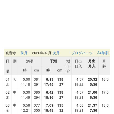
観音寺
前月
2026年07月
次月
ブログパーツ
A4印刷
日
潮
満潮
干潮
潮
日出
月出
月
干
日入
月入
齢
時
cm
時
cm
曜
狩
01
大
0:00
381
6:13
138
4:57
20:32
16.0
水
11:18
291
17:45
27
19:22
5:36
02
中
0:30
380
6:42
138
4:57
21:06
17.0
木
11:49
294
18:16
27
19:21
6:36
03
中
0:58
377
7:09
135
4:58
21:37
18.0
金
12:21
300
18:48
32
19:21
7:36