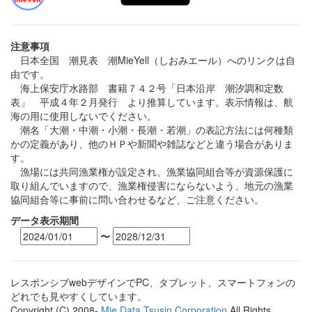
注意事項
日本全国 潮見表 潮MieYell（しおみエール）へのリンクは自
由です。
海上保安庁水路部 書籍７４２号「日本沿岸 潮汐調和定数
表」 平成４年２月発行 より推算しています。表示情報は、航
海の用に使用しないでください。
潮名「大潮・中潮・小潮・長潮・若潮」の表記方法には何種類
かの定義があり、他のＨＰや新聞や雑誌などと違う場合がありま
す。
漁場には共同漁業権が設定され、漁業協同組合等が資源保護に
取り組んでいますので、漁業権侵害にならないよう、地元の漁業
協同組合等に事前に問い合わせるなど、ご注意ください。
データ表示期間
〜
レスポンシブwebデザインでPC、タブレット、スマートフォンの
どれでも見やすくしています。
Copyright (C) 2008-
Mie Data Tsusin Corporation
All Rights