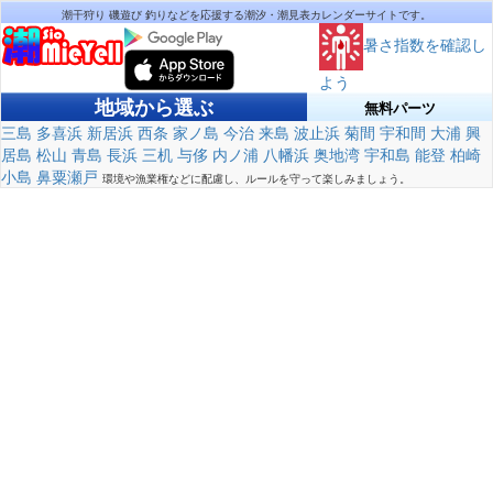
潮干狩り 磯遊び 釣りなどを応援する潮汐・潮見表カレンダーサイトです。
暑さ指数を確認し
よう
地域から選ぶ
無料パーツ
三島
多喜浜
新居浜
西条
家ノ島
今治
来島
波止浜
菊間
宇和間
大浦
興
居島
松山
青島
長浜
三机
与侈
内ノ浦
八幡浜
奥地湾
宇和島
能登
柏崎
小島
鼻粟瀬戸
環境や漁業権などに配慮し、ルールを守って楽しみましょう。