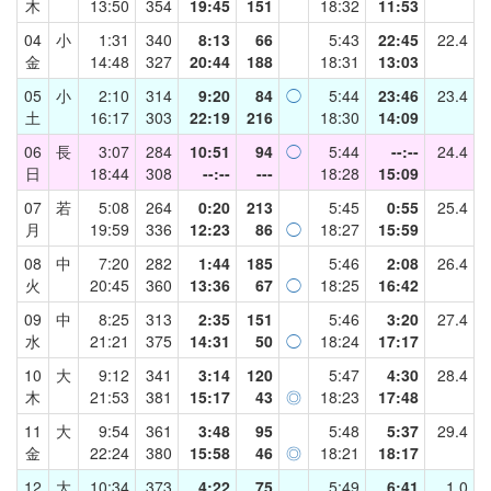
木
13:50
354
19:45
151
18:32
11:53
04
小
1:31
340
8:13
66
5:43
22:45
22.4
金
14:48
327
20:44
188
18:31
13:03
05
小
2:10
314
9:20
84
◯
5:44
23:46
23.4
土
16:17
303
22:19
216
18:30
14:09
06
長
3:07
284
10:51
94
◯
5:44
--:--
24.4
日
18:44
308
--:--
---
18:28
15:09
07
若
5:08
264
0:20
213
5:45
0:55
25.4
月
19:59
336
12:23
86
◯
18:27
15:59
08
中
7:20
282
1:44
185
5:46
2:08
26.4
火
20:45
360
13:36
67
◯
18:25
16:42
09
中
8:25
313
2:35
151
5:46
3:20
27.4
水
21:21
375
14:31
50
◯
18:24
17:17
10
大
9:12
341
3:14
120
5:47
4:30
28.4
木
21:53
381
15:17
43
◎
18:23
17:48
11
大
9:54
361
3:48
95
5:48
5:37
29.4
金
22:24
380
15:58
46
◎
18:21
18:17
12
大
10:34
373
4:22
75
5:49
6:41
1.0