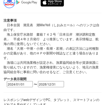
注意事項
日本全国 潮見表 潮MieYell（しおみエール）へのリンクは自
由です。
海上保安庁水路部 書籍７４２号「日本沿岸 潮汐調和定数
表」 平成４年２月発行 より推算しています。表示情報は、航
海の用に使用しないでください。
潮名「大潮・中潮・小潮・長潮・若潮」の表記方法には何種類
かの定義があり、他のＨＰや新聞や雑誌などと違う場合がありま
す。
漁場には共同漁業権が設定され、漁業協同組合等が資源保護に
取り組んでいますので、漁業権侵害にならないよう、地元の漁業
協同組合等に事前に問い合わせるなど、ご注意ください。
データ表示期間
〜
レスポンシブwebデザインでPC、タブレット、スマートフォンの
どれでも見やすくしています。