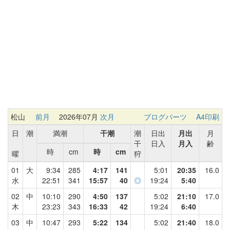
松山
前月
2026年07月
次月
ブログパーツ
A4印刷
日
潮
満潮
干潮
潮
日出
月出
月
干
日入
月入
齢
時
cm
時
cm
曜
狩
01
大
9:34
285
4:17
141
5:01
20:35
16.0
水
22:51
341
15:57
40
◎
19:24
5:40
02
中
10:10
290
4:50
137
5:02
21:10
17.0
木
23:23
343
16:33
42
19:24
6:40
03
中
10:47
293
5:22
134
5:02
21:40
18.0