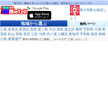
潮干狩り 磯遊び 釣りなどを応援する潮汐・潮見表カレンダーサイトです。
暑さ指数を確認し
よう
地域から選ぶ
無料パーツ
三島
多喜浜
新居浜
西条
家ノ島
今治
来島
波止浜
菊間
宇和間
大浦
興
居島
松山
青島
長浜
三机
与侈
内ノ浦
八幡浜
奥地湾
宇和島
能登
柏崎
小島
鼻粟瀬戸
環境や漁業権などに配慮し、ルールを守って楽しみましょう。