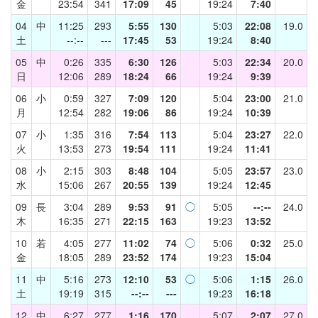
金
23:54
341
17:09
45
19:24
7:40
04
中
11:25
293
5:55
130
5:03
22:08
19.0
土
--:--
---
17:45
53
19:24
8:40
05
中
0:26
335
6:30
126
5:03
22:34
20.0
日
12:06
289
18:24
66
19:24
9:39
06
小
0:59
327
7:09
120
5:04
23:00
21.0
月
12:54
282
19:06
86
19:24
10:39
07
小
1:35
316
7:54
113
5:04
23:27
22.0
火
13:53
273
19:54
111
19:24
11:41
08
小
2:15
303
8:48
104
5:05
23:57
23.0
水
15:06
267
20:55
139
19:24
12:45
09
長
3:04
289
9:53
91
◯
5:05
--:--
24.0
木
16:35
271
22:15
163
19:23
13:52
10
若
4:05
277
11:02
74
◯
5:06
0:32
25.0
金
18:05
289
23:52
174
19:23
15:04
11
中
5:16
273
12:10
53
◯
5:06
1:15
26.0
土
19:19
315
--:--
---
19:23
16:18
12
中
6:27
277
1:16
170
5:07
2:07
27.0