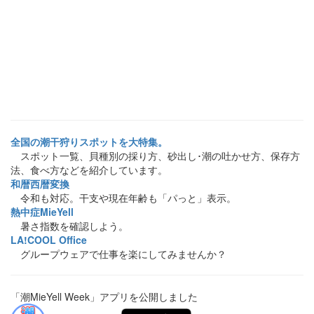
全国の潮干狩りスポットを大特集。
スポット一覧、貝種別の採り方、砂出し･潮の吐かせ方、保存方
法、食べ方などを紹介しています。
和暦西暦変換
令和も対応。干支や現在年齢も「パっと」表示。
熱中症MieYell
暑さ指数を確認しよう。
LA!COOL Office
グループウェアで仕事を楽にしてみませんか？
「潮MieYell Week」アプリを公開しました