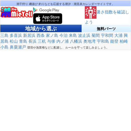
潮干狩り 磯遊び 釣りなどを応援する潮汐・潮見表カレンダーサイトです。
暑さ指数を確認し
よう
地域から選ぶ
無料パーツ
三島
多喜浜
新居浜
西条
家ノ島
今治
来島
波止浜
菊間
宇和間
大浦
興
居島
松山
青島
長浜
三机
与侈
内ノ浦
八幡浜
奥地湾
宇和島
能登
柏崎
小島
鼻粟瀬戸
環境や漁業権などに配慮し、ルールを守って楽しみましょう。