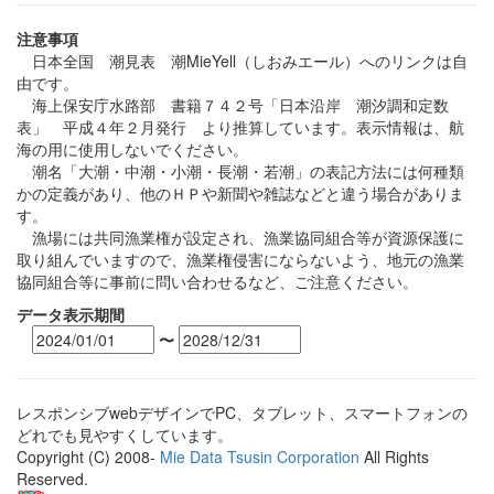
注意事項
日本全国 潮見表 潮MieYell（しおみエール）へのリンクは自
由です。
海上保安庁水路部 書籍７４２号「日本沿岸 潮汐調和定数
表」 平成４年２月発行 より推算しています。表示情報は、航
海の用に使用しないでください。
潮名「大潮・中潮・小潮・長潮・若潮」の表記方法には何種類
かの定義があり、他のＨＰや新聞や雑誌などと違う場合がありま
す。
漁場には共同漁業権が設定され、漁業協同組合等が資源保護に
取り組んでいますので、漁業権侵害にならないよう、地元の漁業
協同組合等に事前に問い合わせるなど、ご注意ください。
データ表示期間
〜
レスポンシブwebデザインでPC、タブレット、スマートフォンの
どれでも見やすくしています。
Copyright (C) 2008-
Mie Data Tsusin Corporation
All Rights
Reserved.