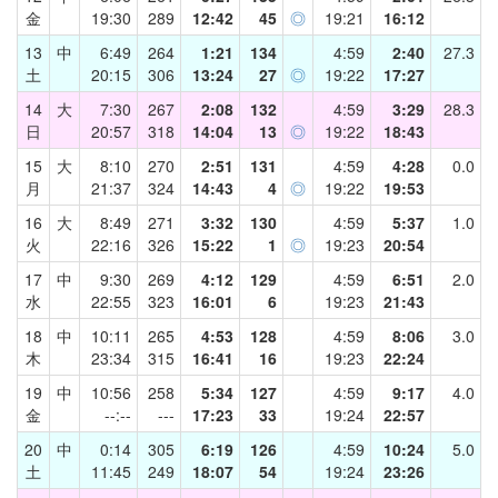
金
19:30
289
12:42
45
◎
19:21
16:12
13
中
6:49
264
1:21
134
4:59
2:40
27.3
土
20:15
306
13:24
27
◎
19:22
17:27
14
大
7:30
267
2:08
132
4:59
3:29
28.3
日
20:57
318
14:04
13
◎
19:22
18:43
15
大
8:10
270
2:51
131
4:59
4:28
0.0
月
21:37
324
14:43
4
◎
19:22
19:53
16
大
8:49
271
3:32
130
4:59
5:37
1.0
火
22:16
326
15:22
1
◎
19:23
20:54
17
中
9:30
269
4:12
129
4:59
6:51
2.0
水
22:55
323
16:01
6
19:23
21:43
18
中
10:11
265
4:53
128
4:59
8:06
3.0
木
23:34
315
16:41
16
19:23
22:24
19
中
10:56
258
5:34
127
4:59
9:17
4.0
金
--:--
---
17:23
33
19:24
22:57
20
中
0:14
305
6:19
126
4:59
10:24
5.0
土
11:45
249
18:07
54
19:24
23:26