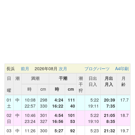
長浜
前月
2026年08月
次月
ブログパーツ
A4印刷
日
潮
満潮
干潮
潮
日出
月出
月
干
日入
月入
齢
時
cm
時
cm
曜
狩
01
中
10:08
298
4:24
111
5:22
20:39
17.7
土
22:57
330
16:22
40
19:11
7:35
02
中
10:46
301
4:54
101
5:22
21:05
18.7
日
23:24
327
16:56
53
19:10
8:35
03
中
11:26
300
5:27
92
5:23
21:32
19.7