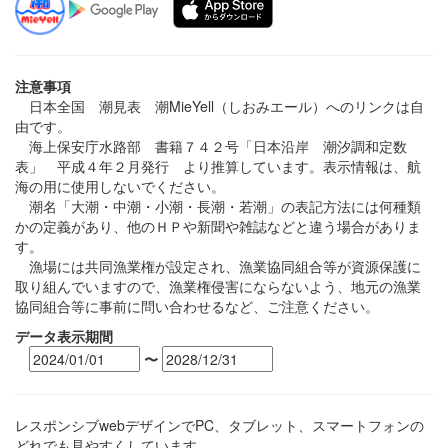
注意事項
日本全国 潮見表 潮MieYell（しおみエール）へのリンクは自
由です。
海上保安庁水路部 書籍７４２号「日本沿岸 潮汐調和定数
表」 平成４年２月発行 より推算しています。表示情報は、航
海の用に使用しないでください。
潮名「大潮・中潮・小潮・長潮・若潮」の表記方法には何種類
かの定義があり、他のＨＰや新聞や雑誌などと違う場合がありま
す。
漁場には共同漁業権が設定され、漁業協同組合等が資源保護に
取り組んでいますので、漁業権侵害にならないよう、地元の漁業
協同組合等に事前に問い合わせるなど、ご注意ください。
データ表示期間
〜
レスポンシブwebデザインでPC、タブレット、スマートフォンの
どれでも見やすくしています。