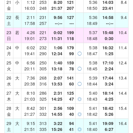
21
小
1:12
253
8:20
121
5:36
14:03
8.4
金
16:03
248
21:37
207
18:50
23:41
22
長
2:11
231
9:56
127
5:36
14:58
9.4
土
17:58
257
--:--
---
18:49
--:--
23
若
4:26
221
0:02
199
5:37
15:48
10.4
日
19:01
273
11:31
118
18:48
0:30
24
中
6:02
232
1:06
179
5:38
16:32
11.4
月
19:41
290
12:34
99
◯
18:47
1:25
25
中
6:56
250
1:40
159
5:38
17:10
12.4
火
20:11
305
13:18
78
◯
18:45
2:24
26
大
7:36
268
2:07
141
5:39
17:44
13.4
水
20:38
316
13:53
60
◯
18:44
3:24
27
大
8:10
286
2:31
125
5:40
18:14
14.4
木
21:03
325
14:25
47
◎
18:43
4:25
28
大
8:42
301
2:56
109
5:41
18:42
15.4
金
21:27
332
14:55
40
◎
18:42
5:26
29
大
9:15
313
3:22
94
5:41
19:09
16.4
土
21:51
335
15:26
41
◎
18:40
6:27