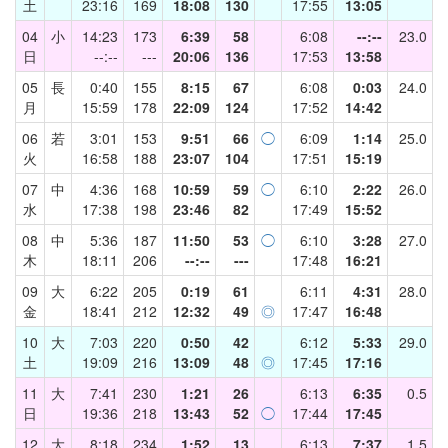
土
23:16
169
18:08
130
17:55
13:05
04
小
14:23
173
6:39
58
6:08
--:--
23.0
日
--:--
---
20:06
136
17:53
13:58
05
長
0:40
155
8:15
67
6:08
0:03
24.0
月
15:59
178
22:09
124
17:52
14:42
06
若
3:01
153
9:51
66
◯
6:09
1:14
25.0
火
16:58
188
23:07
104
17:51
15:19
07
中
4:36
168
10:59
59
◯
6:10
2:22
26.0
水
17:38
198
23:46
82
17:49
15:52
08
中
5:36
187
11:50
53
◯
6:10
3:28
27.0
木
18:11
206
--:--
---
17:48
16:21
09
大
6:22
205
0:19
61
6:11
4:31
28.0
金
18:41
212
12:32
49
◎
17:47
16:48
10
大
7:03
220
0:50
42
6:12
5:33
29.0
土
19:09
216
13:09
48
◎
17:45
17:16
11
大
7:41
230
1:21
26
6:13
6:35
0.5
日
19:36
218
13:43
52
◯
17:44
17:45
12
大
8:18
234
1:52
13
6:13
7:37
1.5