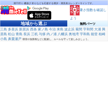
潮干狩り 磯遊び 釣りなどを応援する潮汐・潮見表カレンダーサイトです。
暑さ指数を確認し
よう
地域から選ぶ
無料パーツ
三島
多喜浜
新居浜
西条
家ノ島
今治
来島
波止浜
菊間
宇和間
大浦
興
居島
松山
青島
長浜
三机
与侈
内ノ浦
八幡浜
奥地湾
宇和島
能登
柏崎
小島
鼻粟瀬戸
環境や漁業権などに配慮し、ルールを守って楽しみましょう。