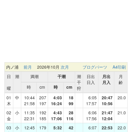
内ノ浦
前月
2026年10月
次月
ブログパーツ
A4印刷
日
潮
満潮
干潮
潮
日出
月出
月
干
日入
月入
齢
時
cm
時
cm
曜
狩
01
中
10:44
207
4:03
18
6:05
20:47
20.0
木
21:58
197
16:24
99
17:57
10:56
02
小
11:35
192
4:43
28
6:06
21:47
21.0
金
22:31
185
17:06
116
17:56
12:04
03
小
12:45
179
5:32
42
6:07
22:53
22.0