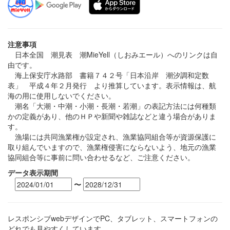
注意事項
日本全国 潮見表 潮MieYell（しおみエール）へのリンクは自
由です。
海上保安庁水路部 書籍７４２号「日本沿岸 潮汐調和定数
表」 平成４年２月発行 より推算しています。表示情報は、航
海の用に使用しないでください。
潮名「大潮・中潮・小潮・長潮・若潮」の表記方法には何種類
かの定義があり、他のＨＰや新聞や雑誌などと違う場合がありま
す。
漁場には共同漁業権が設定され、漁業協同組合等が資源保護に
取り組んでいますので、漁業権侵害にならないよう、地元の漁業
協同組合等に事前に問い合わせるなど、ご注意ください。
データ表示期間
〜
レスポンシブwebデザインでPC、タブレット、スマートフォンの
どれでも見やすくしています。