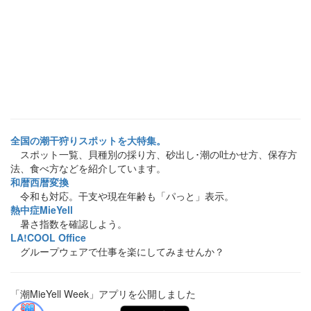
全国の潮干狩りスポットを大特集。
スポット一覧、貝種別の採り方、砂出し･潮の吐かせ方、保存方
法、食べ方などを紹介しています。
和暦西暦変換
令和も対応。干支や現在年齢も「パっと」表示。
熱中症MieYell
暑さ指数を確認しよう。
LA!COOL Office
グループウェアで仕事を楽にしてみませんか？
「潮MieYell Week」アプリを公開しました