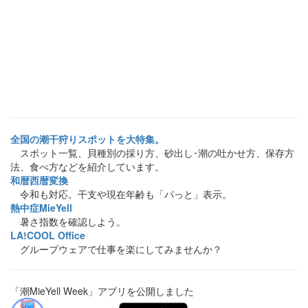
全国の潮干狩りスポットを大特集。
スポット一覧、貝種別の採り方、砂出し･潮の吐かせ方、保存方
法、食べ方などを紹介しています。
和暦西暦変換
令和も対応。干支や現在年齢も「パっと」表示。
熱中症MieYell
暑さ指数を確認しよう。
LA!COOL Office
グループウェアで仕事を楽にしてみませんか？
「潮MieYell Week」アプリを公開しました