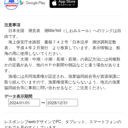
注意事項
日本全国 潮見表 潮MieYell（しおみエール）へのリンクは自
由です。
海上保安庁水路部 書籍７４２号「日本沿岸 潮汐調和定数
表」 平成４年２月発行 より推算しています。表示情報は、航
海の用に使用しないでください。
潮名「大潮・中潮・小潮・長潮・若潮」の表記方法には何種類
かの定義があり、他のＨＰや新聞や雑誌などと違う場合がありま
す。
漁場には共同漁業権が設定され、漁業協同組合等が資源保護に
取り組んでいますので、漁業権侵害にならないよう、地元の漁業
協同組合等に事前に問い合わせるなど、ご注意ください。
データ表示期間
〜
レスポンシブwebデザインでPC、タブレット、スマートフォンの
どれでも見やすくしています。