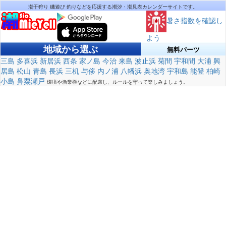
潮干狩り 磯遊び 釣りなどを応援する潮汐・潮見表カレンダーサイトです。
暑さ指数を確認し
よう
地域から選ぶ
無料パーツ
三島
多喜浜
新居浜
西条
家ノ島
今治
来島
波止浜
菊間
宇和間
大浦
興
居島
松山
青島
長浜
三机
与侈
内ノ浦
八幡浜
奥地湾
宇和島
能登
柏崎
小島
鼻粟瀬戸
環境や漁業権などに配慮し、ルールを守って楽しみましょう。