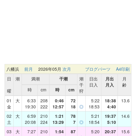
八幡浜
前月
2026年05月
次月
ブログパーツ
A4印刷
日
潮
満潮
干潮
潮
日出
月出
月
干
日入
月入
齢
時
cm
時
cm
曜
狩
01
大
6:33
208
0:46
72
5:22
18:38
13.6
金
19:30
222
12:57
18
◎
18:53
4:40
02
大
6:59
210
1:21
78
5:21
19:37
14.6
土
20:08
224
13:29
7
◎
18:54
5:10
03
大
7:27
210
1:54
87
5:20
20:37
15.6