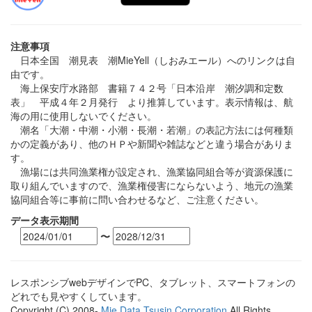
注意事項
日本全国 潮見表 潮MieYell（しおみエール）へのリンクは自
由です。
海上保安庁水路部 書籍７４２号「日本沿岸 潮汐調和定数
表」 平成４年２月発行 より推算しています。表示情報は、航
海の用に使用しないでください。
潮名「大潮・中潮・小潮・長潮・若潮」の表記方法には何種類
かの定義があり、他のＨＰや新聞や雑誌などと違う場合がありま
す。
漁場には共同漁業権が設定され、漁業協同組合等が資源保護に
取り組んでいますので、漁業権侵害にならないよう、地元の漁業
協同組合等に事前に問い合わせるなど、ご注意ください。
データ表示期間
〜
レスポンシブwebデザインでPC、タブレット、スマートフォンの
どれでも見やすくしています。
Copyright (C) 2008-
Mie Data Tsusin Corporation
All Rights