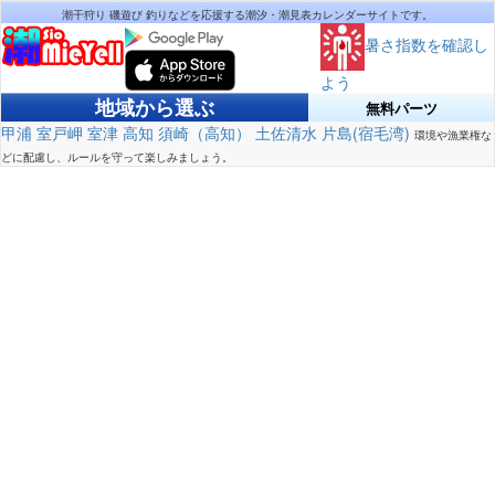
潮干狩り 磯遊び 釣りなどを応援する潮汐・潮見表カレンダーサイトです。
暑さ指数を確認し
よう
地域から選ぶ
無料パーツ
甲浦
室戸岬
室津
高知
須崎（高知）
土佐清水
片島(宿毛湾)
環境や漁業権な
どに配慮し、ルールを守って楽しみましょう。