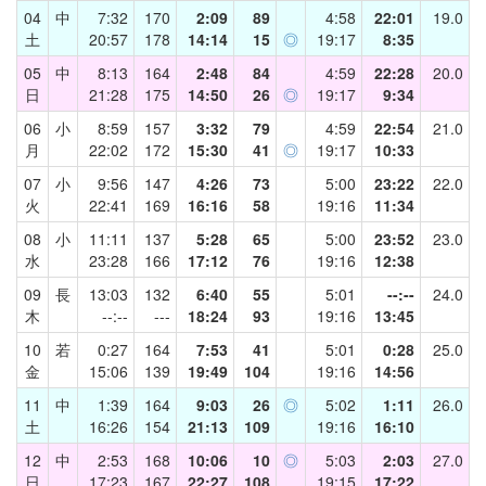
04
中
7:32
170
2:09
89
4:58
22:01
19.0
土
20:57
178
14:14
15
◎
19:17
8:35
05
中
8:13
164
2:48
84
4:59
22:28
20.0
日
21:28
175
14:50
26
◎
19:17
9:34
06
小
8:59
157
3:32
79
4:59
22:54
21.0
月
22:02
172
15:30
41
◎
19:17
10:33
07
小
9:56
147
4:26
73
5:00
23:22
22.0
火
22:41
169
16:16
58
19:16
11:34
08
小
11:11
137
5:28
65
5:00
23:52
23.0
水
23:28
166
17:12
76
19:16
12:38
09
長
13:03
132
6:40
55
5:01
--:--
24.0
木
--:--
---
18:24
93
19:16
13:45
10
若
0:27
164
7:53
41
5:01
0:28
25.0
金
15:06
139
19:49
104
19:16
14:56
11
中
1:39
164
9:03
26
◎
5:02
1:11
26.0
土
16:26
154
21:13
109
19:16
16:10
12
中
2:53
168
10:06
10
◎
5:03
2:03
27.0
日
17:23
167
22:27
108
19:15
17:22