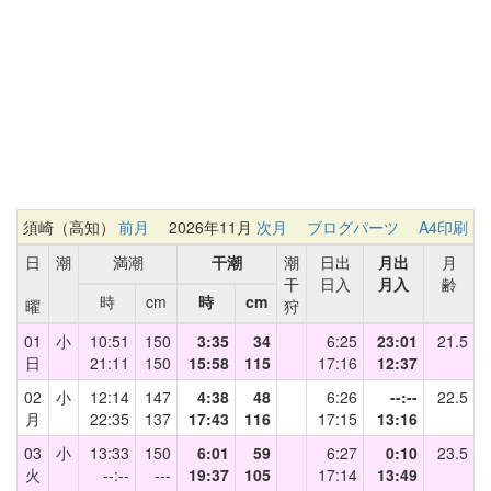
須崎（高知）
前月
2026年11月
次月
ブログパーツ
A4印刷
日
潮
満潮
干潮
潮
日出
月出
月
干
日入
月入
齢
時
cm
時
cm
曜
狩
01
小
10:51
150
3:35
34
6:25
23:01
21.5
日
21:11
150
15:58
115
17:16
12:37
02
小
12:14
147
4:38
48
6:26
--:--
22.5
月
22:35
137
17:43
116
17:15
13:16
03
小
13:33
150
6:01
59
6:27
0:10
23.5
火
--:--
---
19:37
105
17:14
13:49