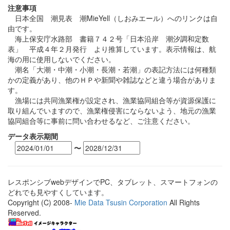
注意事項
日本全国 潮見表 潮MieYell（しおみエール）へのリンクは自
由です。
海上保安庁水路部 書籍７４２号「日本沿岸 潮汐調和定数
表」 平成４年２月発行 より推算しています。表示情報は、航
海の用に使用しないでください。
潮名「大潮・中潮・小潮・長潮・若潮」の表記方法には何種類
かの定義があり、他のＨＰや新聞や雑誌などと違う場合がありま
す。
漁場には共同漁業権が設定され、漁業協同組合等が資源保護に
取り組んでいますので、漁業権侵害にならないよう、地元の漁業
協同組合等に事前に問い合わせるなど、ご注意ください。
データ表示期間
〜
レスポンシブwebデザインでPC、タブレット、スマートフォンの
どれでも見やすくしています。
Copyright (C) 2008-
Mie Data Tsusin Corporation
All Rights
Reserved.