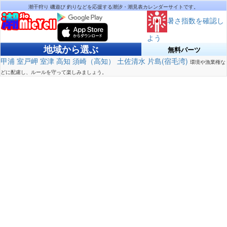
潮干狩り 磯遊び 釣りなどを応援する潮汐・潮見表カレンダーサイトです。
暑さ指数を確認し
よう
地域から選ぶ
無料パーツ
甲浦
室戸岬
室津
高知
須崎（高知）
土佐清水
片島(宿毛湾)
環境や漁業権な
どに配慮し、ルールを守って楽しみましょう。