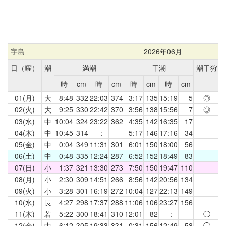
宇島
2026年06月
日（曜）
潮
満潮
干潮
潮干狩
時
cm
時
cm
時
cm
時
cm
01(月)
大
8:48
332
22:03
374
3:17
135
15:19
5
◎
02(火)
大
9:25
330
22:42
370
3:56
138
15:56
7
◎
03(水)
中
10:04
324
23:22
362
4:35
142
16:35
17
04(木)
中
10:45
314
--:--
---
5:17
146
17:16
34
05(金)
中
0:04
349
11:31
301
6:01
150
18:00
56
06(土)
中
0:48
335
12:24
287
6:52
152
18:49
83
07(日)
小
1:37
321
13:30
273
7:50
150
19:47
110
08(月)
小
2:30
309
14:51
266
8:56
142
20:56
134
09(火)
小
3:28
301
16:19
272
10:04
127
22:13
149
10(水)
長
4:27
298
17:37
288
11:06
106
23:27
156
11(木)
若
5:22
300
18:41
310
12:01
82
--:--
---
◯
12(金)
中
6:12
305
19:33
331
0:31
156
12:49
58
◯