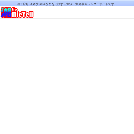
潮干狩り 磯遊び 釣りなどを応援する潮汐・潮見表カレンダーサイトです。