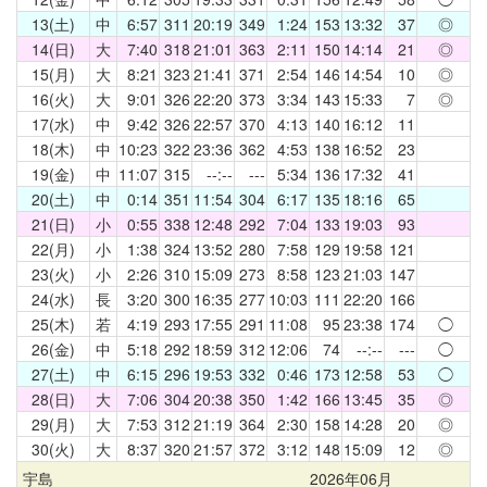
13(土)
中
6:57
311
20:19
349
1:24
153
13:32
37
◎
14(日)
大
7:40
318
21:01
363
2:11
150
14:14
21
◎
15(月)
大
8:21
323
21:41
371
2:54
146
14:54
10
◎
16(火)
大
9:01
326
22:20
373
3:34
143
15:33
7
◎
17(水)
中
9:42
326
22:57
370
4:13
140
16:12
11
18(木)
中
10:23
322
23:36
362
4:53
138
16:52
23
19(金)
中
11:07
315
--:--
---
5:34
136
17:32
41
20(土)
中
0:14
351
11:54
304
6:17
135
18:16
65
21(日)
小
0:55
338
12:48
292
7:04
133
19:03
93
22(月)
小
1:38
324
13:52
280
7:58
129
19:58
121
23(火)
小
2:26
310
15:09
273
8:58
123
21:03
147
24(水)
長
3:20
300
16:35
277
10:03
111
22:20
166
25(木)
若
4:19
293
17:55
291
11:08
95
23:38
174
◯
26(金)
中
5:18
292
18:59
312
12:06
74
--:--
---
◯
27(土)
中
6:15
296
19:53
332
0:46
173
12:58
53
◯
28(日)
大
7:06
304
20:38
350
1:42
166
13:45
35
◎
29(月)
大
7:53
312
21:19
364
2:30
158
14:28
20
◎
30(火)
大
8:37
320
21:57
372
3:12
148
15:09
12
◎
宇島
2026年06月