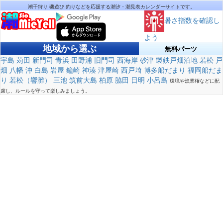
潮干狩り 磯遊び 釣りなどを応援する潮汐・潮見表カレンダーサイトです。
暑さ指数を確認し
よう
地域から選ぶ
無料パーツ
宇島
苅田
新門司
青浜
田野浦
旧門司
西海岸
砂津
製鉄戸畑泊地
若松
戸
畑
八幡
沖
白島
岩屋
鐘崎
神湊
津屋崎
西戸埼
博多船だまり
福岡船だま
り
若松（響灘）
三池
筑前大島
柏原
脇田
日明
小呂島
環境や漁業権などに配
慮し、ルールを守って楽しみましょう。