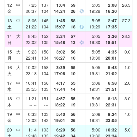
12
中
7:25
137
1:04
59
5:05
2:08
26.3
金
20:37
104
14:24
26
◎
19:29
16:20
13
中
8:06
145
1:45
58
5:05
2:47
27.3
土
21:22
104
15:07
18
◎
19:29
17:35
14
大
8:45
152
2:24
57
5:05
3:36
28.3
日
22:02
105
15:48
13
◎
19:30
18:51
15
大
9:23
156
3:02
56
5:05
4:35
0.0
月
22:41
104
16:27
10
19:30
20:01
16
大
10:02
158
3:39
55
5:05
5:43
1.0
火
23:18
104
17:06
10
19:31
21:02
17
中
10:41
156
4:17
55
5:06
6:58
2.0
水
23:55
103
17:44
14
19:31
21:51
18
中
11:21
151
4:57
55
5:06
8:13
3.0
木
--:--
---
18:22
19
19:31
22:31
19
中
0:33
103
5:40
56
5:06
9:24
4.0
金
12:03
143
19:01
26
19:31
23:05
20
中
1:14
103
6:29
58
5:06
10:32
5.0
土
12:48
133
19:42
34
19:32
23:34