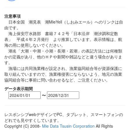
注意事項
日本全国 潮見表 潮MieYell（しおみエール）へのリンクは自
由です。
海上保安庁水路部 書籍７４２号「日本沿岸 潮汐調和定数
表」 平成４年２月発行 より推算しています。表示情報は、航
海の用に使用しないでください。
潮名「大潮・中潮・小潮・長潮・若潮」の表記方法には何種類
かの定義があり、他のＨＰや新聞や雑誌などと違う場合がありま
す。
漁場には共同漁業権が設定され、漁業協同組合等が資源保護に
取り組んでいますので、漁業権侵害にならないよう、地元の漁業
協同組合等に事前に問い合わせるなど、ご注意ください。
データ表示期間
〜
レスポンシブwebデザインでPC、タブレット、スマートフォンの
どれでも見やすくしています。
Copyright (C) 2008-
Mie Data Tsusin Corporation
All Rights