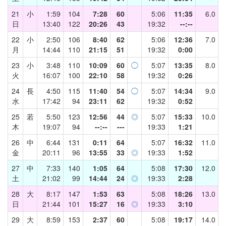
21
小
1:59
104
7:28
60
5:06
11:35
6.0
日
13:40
122
20:26
43
19:32
--:--
22
小
2:50
106
8:40
62
5:06
12:36
7.0
月
14:44
110
21:15
51
19:32
0:00
23
小
3:48
110
10:09
60
◯
5:07
13:35
8.0
火
16:07
100
22:10
58
19:32
0:26
24
長
4:50
115
11:40
54
◯
5:07
14:34
9.0
水
17:42
94
23:11
62
19:32
0:52
25
若
5:50
123
12:56
44
◎
5:07
15:33
10.0
木
19:07
94
--:--
---
19:33
1:21
26
中
6:44
131
0:11
64
5:07
16:32
11.0
金
20:11
96
13:55
33
◎
19:33
1:52
27
中
7:33
140
1:05
64
5:08
17:30
12.0
土
21:02
99
14:44
24
◎
19:33
2:28
28
大
8:17
147
1:53
63
5:08
18:26
13.0
日
21:44
101
15:27
16
◎
19:33
3:10
29
大
8:59
153
2:37
60
5:08
19:17
14.0