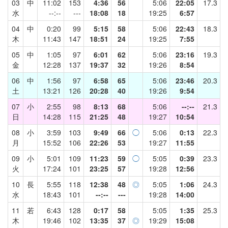
03
中
11:02
153
4:36
56
5:06
22:05
17.3
水
--:--
---
18:08
18
19:25
6:57
04
中
0:20
99
5:15
58
5:06
22:43
18.3
木
11:43
147
18:51
24
19:25
7:55
05
中
1:05
97
6:01
62
5:06
23:16
19.3
金
12:28
137
19:37
32
19:26
8:54
06
中
1:56
97
6:58
65
5:06
23:46
20.3
土
13:21
126
20:28
40
19:26
9:54
07
小
2:55
98
8:13
68
5:06
--:--
21.3
日
14:28
115
21:25
48
19:27
10:54
08
小
3:59
103
9:49
66
◯
5:06
0:13
22.3
月
15:52
106
22:26
53
19:27
11:55
09
小
5:01
109
11:23
59
◯
5:05
0:39
23.3
火
17:24
101
23:25
57
19:28
12:56
10
長
5:55
118
12:38
48
◎
5:05
1:06
24.3
水
18:43
101
--:--
---
19:28
14:00
11
若
6:43
128
0:17
58
5:05
1:35
25.3
木
19:46
102
13:35
37
◎
19:29
15:08