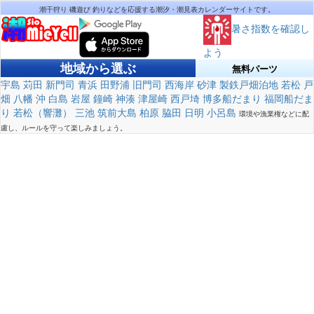
潮干狩り 磯遊び 釣りなどを応援する潮汐・潮見表カレンダーサイトです。
暑さ指数を確認し
よう
地域から選ぶ
無料パーツ
宇島
苅田
新門司
青浜
田野浦
旧門司
西海岸
砂津
製鉄戸畑泊地
若松
戸
畑
八幡
沖
白島
岩屋
鐘崎
神湊
津屋崎
西戸埼
博多船だまり
福岡船だま
り
若松（響灘）
三池
筑前大島
柏原
脇田
日明
小呂島
環境や漁業権などに配
慮し、ルールを守って楽しみましょう。