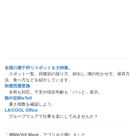
全国の潮干狩りスポットを大特集。
スポット一覧、貝種別の採り方、砂出し･潮の吐かせ方、保存方
法、食べ方などを紹介しています。
和暦西暦変換
令和も対応。干支や現在年齢も「パっと」表示。
熱中症MieYell
暑さ指数を確認しよう。
LA!COOL Office
グループウェアで仕事を楽にしてみませんか？
「潮MieYell Week」アプリを公開しました