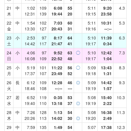
21
中
1:02
109
6:08
55
5:11
9:20
4.3
木
12:31
139
19:44
20
19:15
23:58
22
中
1:54
102
7:03
60
5:11
10:31
5.3
金
13:30
127
20:43
31
19:16
--:--
23
小
2:53
97
8:17
64
5:10
11:39
6.3
土
14:42
117
21:47
41
19:17
0:34
24
小
4:06
97
9:52
63
◯
5:10
12:42
7.3
日
16:08
109
22:52
48
19:17
1:04
25
小
5:19
101
11:22
56
◯
5:09
13:43
8.3
月
17:37
107
23:49
52
19:18
1:31
26
長
6:12
109
12:28
46
◎
5:09
14:42
9.3
火
18:46
108
--:--
---
19:19
1:57
27
若
6:52
119
0:35
53
5:08
15:40
10.3
水
19:40
110
13:18
37
◎
19:19
2:22
28
中
7:26
128
1:13
54
5:08
16:38
11.3
木
20:26
113
14:02
30
◎
19:20
2:49
29
中
7:59
135
1:49
54
5:07
17:38
12.3