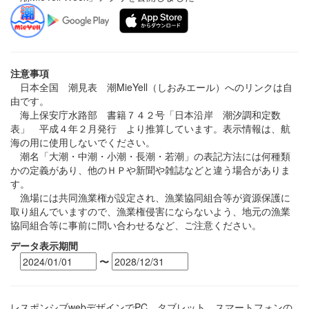
注意事項
日本全国 潮見表 潮MieYell（しおみエール）へのリンクは自
由です。
海上保安庁水路部 書籍７４２号「日本沿岸 潮汐調和定数
表」 平成４年２月発行 より推算しています。表示情報は、航
海の用に使用しないでください。
潮名「大潮・中潮・小潮・長潮・若潮」の表記方法には何種類
かの定義があり、他のＨＰや新聞や雑誌などと違う場合がありま
す。
漁場には共同漁業権が設定され、漁業協同組合等が資源保護に
取り組んでいますので、漁業権侵害にならないよう、地元の漁業
協同組合等に事前に問い合わせるなど、ご注意ください。
データ表示期間
〜
レスポンシブwebデザインでPC、タブレット、スマートフォンの