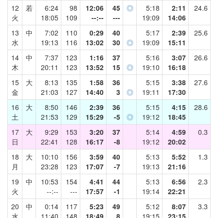
12
若
6:24
98
12:06
45
◎
5:18
2:11
24.6
火
18:05
109
--:--
---
19:09
14:06
13
中
7:02
110
0:29
40
5:17
2:39
25.6
水
19:13
116
13:02
30
◎
19:09
15:11
14
中
7:37
123
1:16
37
5:16
3:07
26.6
木
20:11
123
13:52
15
◎
19:10
16:18
15
大
8:13
135
1:58
36
5:15
3:38
27.6
金
21:03
127
14:40
3
◎
19:11
17:30
16
大
8:50
146
2:39
36
5:15
4:15
28.6
土
21:53
129
15:29
-5
◎
19:12
18:45
17
大
9:29
153
3:20
37
5:14
4:59
0.3
日
22:41
128
16:17
-8
19:12
20:02
18
大
10:10
156
3:59
40
5:13
5:52
1.3
月
23:28
123
17:07
-7
19:13
21:16
19
中
10:53
154
4:41
44
5:13
6:56
2.3
火
--:--
---
17:57
-1
19:14
22:21
20
中
0:14
117
5:23
49
5:12
8:07
3.3
水
11:40
148
18:49
8
19:15
23:15