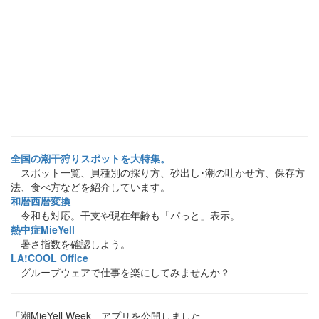
全国の潮干狩りスポットを大特集。
スポット一覧、貝種別の採り方、砂出し･潮の吐かせ方、保存方
法、食べ方などを紹介しています。
和暦西暦変換
令和も対応。干支や現在年齢も「パっと」表示。
熱中症MieYell
暑さ指数を確認しよう。
LA!COOL Office
グループウェアで仕事を楽にしてみませんか？
「潮MieYell Week」アプリを公開しました