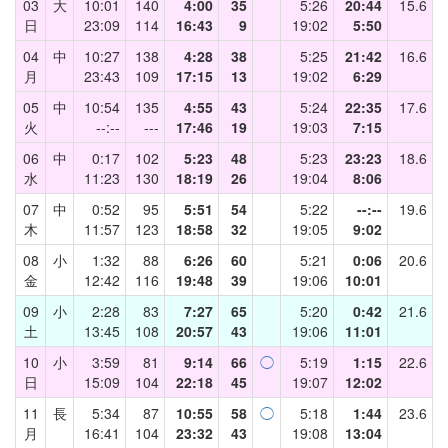
03
大
10:01
140
4:00
35
5:26
20:44
15.6
日
23:09
114
16:43
9
19:02
5:50
04
中
10:27
138
4:28
38
5:25
21:42
16.6
月
23:43
109
17:15
13
19:02
6:29
05
中
10:54
135
4:55
43
5:24
22:35
17.6
火
--:--
---
17:46
19
19:03
7:15
06
中
0:17
102
5:23
48
5:23
23:23
18.6
水
11:23
130
18:19
26
19:04
8:06
07
中
0:52
95
5:51
54
5:22
--:--
19.6
木
11:57
123
18:58
32
19:05
9:02
08
小
1:32
88
6:26
60
5:21
0:06
20.6
金
12:42
116
19:48
39
19:06
10:01
09
小
2:28
83
7:27
65
5:20
0:42
21.6
土
13:45
108
20:57
43
19:06
11:01
10
小
3:59
81
9:14
66
◯
5:19
1:15
22.6
日
15:09
104
22:18
45
19:07
12:02
11
長
5:34
87
10:55
58
◯
5:18
1:44
23.6
月
16:41
104
23:32
43
19:08
13:04