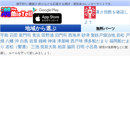
潮干狩り 磯遊び 釣りなどを応援する潮汐・潮見表カレンダーサイトです。
暑さ指数を確認し
よう
地域から選ぶ
無料パーツ
宇島
苅田
新門司
青浜
田野浦
旧門司
西海岸
砂津
製鉄戸畑泊地
若松
戸
畑
八幡
沖
白島
岩屋
鐘崎
神湊
津屋崎
西戸埼
博多船だまり
福岡船だま
り
若松（響灘）
三池
筑前大島
柏原
脇田
日明
小呂島
環境や漁業権などに配
慮し、ルールを守って楽しみましょう。