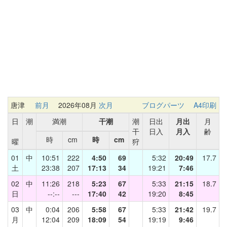
唐津
前月
2026年08月
次月
ブログパーツ
A4印刷
日
潮
満潮
干潮
潮
日出
月出
月
干
日入
月入
齢
時
cm
時
cm
曜
狩
01
中
10:51
222
4:50
69
5:32
20:49
17.7
土
23:38
207
17:13
34
19:21
7:46
02
中
11:26
218
5:23
67
5:33
21:15
18.7
日
--:--
---
17:40
42
19:20
8:45
03
中
0:04
206
5:58
67
5:33
21:42
19.7
月
12:04
209
18:09
54
19:19
9:46