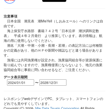
注意事項
日本全国 潮見表 潮MieYell（しおみエール）へのリンクは自
由です。
海上保安庁水路部 書籍７４２号「日本沿岸 潮汐調和定数
表」 平成４年２月発行 より推算しています。表示情報は、航
海の用に使用しないでください。
潮名「大潮・中潮・小潮・長潮・若潮」の表記方法には何種類
かの定義があり、他のＨＰや新聞や雑誌などと違う場合がありま
す。
漁場には共同漁業権が設定され、漁業協同組合等が資源保護に
取り組んでいますので、漁業権侵害にならないよう、地元の漁業
協同組合等に事前に問い合わせるなど、ご注意ください。
データ表示期間
〜
レスポンシブwebデザインでPC、タブレット、スマートフォンの
どれでも見やすくしています。
Copyright (C) 2008-
Mie Data Tsusin Corporation
All Rights