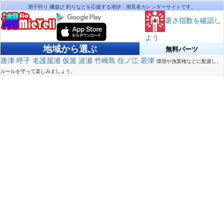
潮干狩り 磯遊び 釣りなどを応援する潮汐・潮見表カレンダーサイトです。
暑さ指数を確認し
よう
地域から選ぶ
無料パーツ
唐津
呼子
名護屋浦
仮屋
波瀬
竹崎島
住ノ江
若津
環境や漁業権などに配慮し、
ルールを守って楽しみましょう。