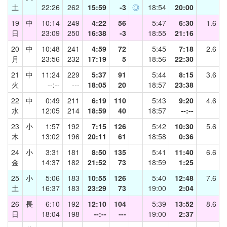
土
22:26
262
15:59
-3
◎
18:54
20:00
19
中
10:14
249
4:22
56
5:47
6:30
1.6
日
23:09
250
16:38
-3
18:55
21:16
20
中
10:48
241
4:59
72
5:45
7:18
2.6
月
23:56
232
17:19
5
18:56
22:30
21
中
11:24
229
5:37
91
5:44
8:15
3.6
火
--:--
---
18:05
20
18:57
23:38
22
中
0:49
211
6:19
110
5:43
9:20
4.6
水
12:05
214
18:59
40
18:57
--:--
23
小
1:57
192
7:15
126
5:42
10:30
5.6
木
13:02
196
20:11
61
18:58
0:36
24
小
3:31
181
8:50
135
5:41
11:40
6.6
金
14:37
182
21:52
73
18:59
1:25
25
小
5:06
183
10:55
126
5:40
12:48
7.6
土
16:37
183
23:29
73
19:00
2:04
26
長
6:10
192
12:10
104
5:39
13:52
8.6
日
18:04
198
--:--
---
19:00
2:37