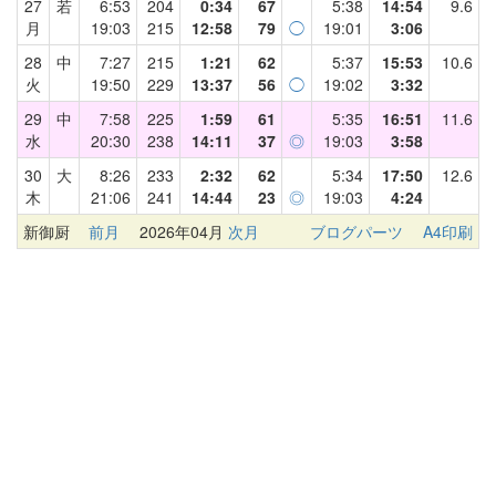
27
若
6:53
204
0:34
67
5:38
14:54
9.6
月
19:03
215
12:58
79
◯
19:01
3:06
28
中
7:27
215
1:21
62
5:37
15:53
10.6
火
19:50
229
13:37
56
◯
19:02
3:32
29
中
7:58
225
1:59
61
5:35
16:51
11.6
水
20:30
238
14:11
37
◎
19:03
3:58
30
大
8:26
233
2:32
62
5:34
17:50
12.6
木
21:06
241
14:44
23
◎
19:03
4:24
新御厨
前月
2026年04月
次月
ブログパーツ
A4印刷