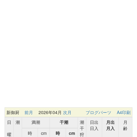
新御厨
前月
2026年04月
次月
ブログパーツ
A4印刷
日
潮
満潮
干潮
潮
日出
月出
月
干
日入
月入
齢
時
cm
時
cm
曜
狩