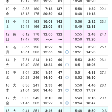
木
12:17
192
19:29
81
18:48
10:20
10
小
2:33
160
7:18
137
5:58
1:32
22.1
金
13:13
175
20:59
93
18:48
11:18
11
小
4:53
163
10:01
142
5:56
2:12
23.1
土
15:48
166
23:05
91
18:49
12:18
12
長
6:12
178
12:05
122
5:55
2:48
24.1
日
17:47
180
--:--
---
18:50
13:20
13
若
6:55
196
0:22
76
5:54
3:20
25.1
月
18:51
203
12:55
96
◯
18:51
14:23
14
中
7:31
214
1:12
60
5:53
3:50
26.1
火
19:40
226
13:34
69
◯
18:51
15:26
15
中
8:04
230
1:54
47
5:51
4:18
27.1
水
20:23
246
14:10
43
◎
18:52
16:30
16
大
8:36
241
2:33
40
5:50
4:46
28.1
木
21:04
260
14:46
21
◎
18:53
17:37
17
大
9:09
249
3:10
38
5:49
5:16
29.1
金
21:45
265
15:22
5
◎
18:54
18:47
18
大
9:41
251
3:46
44
5:48
5:50
0.6