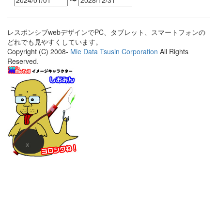
〜
レスポンシブwebデザインでPC、タブレット、スマートフォンの
どれでも見やすくしています。
Copyright (C) 2008-
Mie Data Tsusin Corporation
All Rights
Reserved.