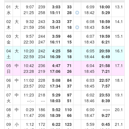
01
大
9:07
239
3:03
33
6:09
18:00
13.1
水
21:25
258
15:11
28
◎
18:42
5:29
02
大
9:32
243
3:33
37
6:08
18:59
14.1
木
21:59
256
15:41
18
◎
18:43
5:54
03
大
9:57
244
3:59
46
6:07
19:59
15.1
金
22:30
247
16:11
15
18:43
6:21
04
大
10:20
242
4:25
58
6:05
20:59
16.1
土
22:59
234
16:39
18
18:44
6:49
05
中
10:42
236
4:47
71
6:04
21:58
17.1
日
23:28
219
17:06
26
18:45
7:21
06
中
11:02
228
5:08
84
6:03
22:57
18.1
月
23:57
202
17:34
37
18:45
7:57
07
中
11:23
218
5:29
97
6:02
23:53
19.1
火
--:--
---
18:03
51
18:46
8:39
08
中
0:29
186
5:52
110
6:00
--:--
20.1
水
11:47
206
18:39
66
18:47
9:27
09
小
1:12
172
6:22
123
5:59
0:45
21.1