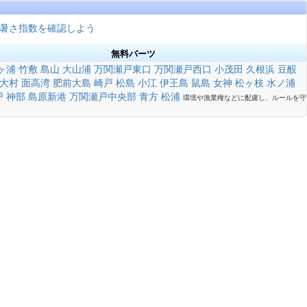
暑さ指数を確認しよう
無料パーツ
ヶ浦
竹敷
島山
大山浦
万関瀬戸東口
万関瀬戸西口
小茂田
久根浜
豆酘
大村
面高湾
肥前大島
崎戸
松島
小江
伊王島
鼠島
女神
松ヶ枝
水ノ浦
戸
神部
島原新港
万関瀬戸中央部
青方
松浦
環境や漁業権などに配慮し、ルールを守