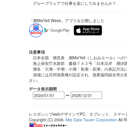
グループウェアで仕事を楽にしてみませんか？
「潮MieYell Week」アプリを公開しました
注意事項
日本全国 潮見表 潮MieYell（しおみエール）へ
海上保安庁水路部 書籍７４２号「日本沿岸 潮汐調
潮名「大潮・中潮・小潮・長潮・若潮」の表記方法に
漁場には共同漁業権が設定され、漁業協同組合等が資
さい。
データ表示期間
〜
レスポンシブwebデザインでPC、タブレット、スマ
Copyright (C) 2008-
Mie Data Tsusin Corporation
All R