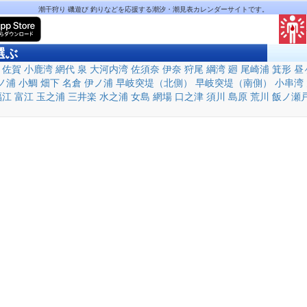
潮干狩り 磯遊び 釣りなどを応援する潮汐・潮見表カレンダーサイトです。
選ぶ
佐賀
小鹿湾
網代
泉
大河内湾
佐須奈
伊奈
狩尾
綱湾
廻
尾崎浦
箕形
昼
ノ浦
小鯛
畑下
名倉
伊ノ浦
早岐突堤（北側）
早岐突堤（南側）
小串湾
福江
富江
玉之浦
三井楽
水之浦
女島
網場
口之津
須川
島原
荒川
飯ノ瀬