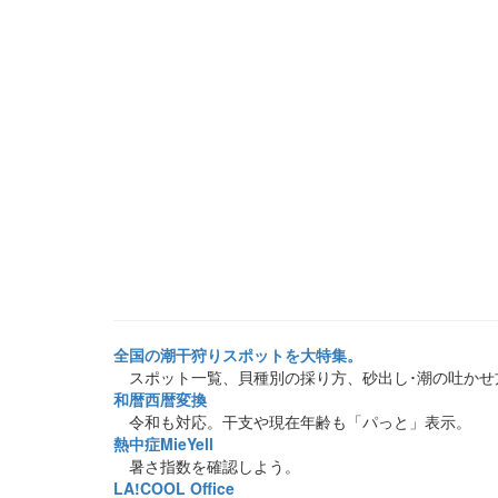
全国の潮干狩りスポットを大特集。
スポット一覧、貝種別の採り方、砂出し･潮の吐かせ
和暦西暦変換
令和も対応。干支や現在年齢も「パっと」表示。
熱中症MieYell
暑さ指数を確認しよう。
LA!COOL Office