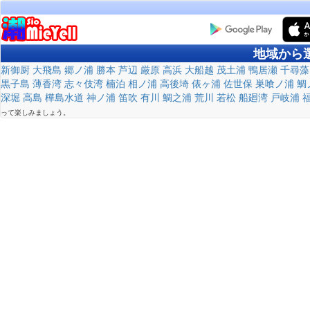
地域から
新御厨
大飛島
郷ノ浦
勝本
芦辺
厳原
高浜
大船越
茂土浦
鴨居瀬
千尋藻
黒子島
薄香湾
志々伎湾
楠泊
相ノ浦
高後埼
俵ヶ浦
佐世保
巣喰ノ浦
鯛
深堀
高島
樺島水道
神ノ浦
笛吹
有川
鯛之浦
荒川
若松
船廻湾
戸岐浦
って楽しみましょう。