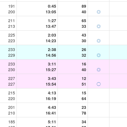
191
0:45
89
200
13:05
40
◎
211
1:27
65
213
13:47
33
◎
225
2:03
43
223
14:23
30
◎
233
2:38
26
229
14:56
32
◎
233
3:11
16
230
15:27
40
◎
227
3:43
12
227
15:54
51
◯
215
4:13
15
220
16:19
64
201
4:43
23
210
16:41
78
185
5:11
34