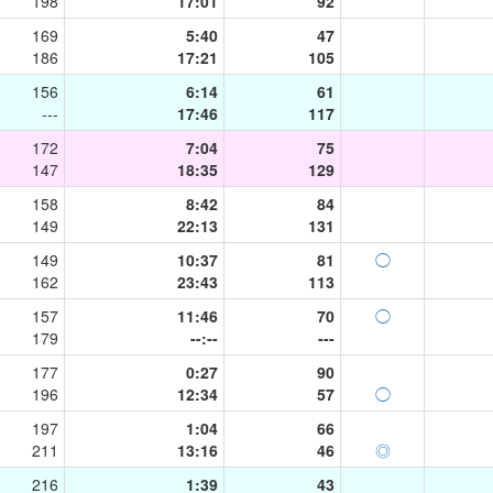
198
17:01
92
169
5:40
47
186
17:21
105
156
6:14
61
---
17:46
117
172
7:04
75
147
18:35
129
158
8:42
84
149
22:13
131
149
10:37
81
◯
162
23:43
113
157
11:46
70
◯
179
--:--
---
177
0:27
90
196
12:34
57
◯
197
1:04
66
211
13:16
46
◎
216
1:39
43