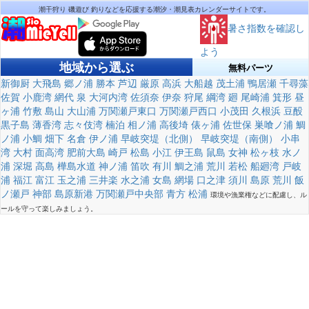
潮干狩り 磯遊び 釣りなどを応援する潮汐・潮見表カレンダーサイトです。
暑さ指数を確認し
よう
地域から選ぶ
無料パーツ
新御厨
大飛島
郷ノ浦
勝本
芦辺
厳原
高浜
大船越
茂土浦
鴨居瀬
千尋藻
佐賀
小鹿湾
網代
泉
大河内湾
佐須奈
伊奈
狩尾
綱湾
廻
尾崎浦
箕形
昼
ヶ浦
竹敷
島山
大山浦
万関瀬戸東口
万関瀬戸西口
小茂田
久根浜
豆酘
黒子島
薄香湾
志々伎湾
楠泊
相ノ浦
高後埼
俵ヶ浦
佐世保
巣喰ノ浦
鯛
ノ浦
小鯛
畑下
名倉
伊ノ浦
早岐突堤（北側）
早岐突堤（南側）
小串
湾
大村
面高湾
肥前大島
崎戸
松島
小江
伊王島
鼠島
女神
松ヶ枝
水ノ
浦
深堀
高島
樺島水道
神ノ浦
笛吹
有川
鯛之浦
荒川
若松
船廻湾
戸岐
浦
福江
富江
玉之浦
三井楽
水之浦
女島
網場
口之津
須川
島原
荒川
飯
ノ瀬戸
神部
島原新港
万関瀬戸中央部
青方
松浦
環境や漁業権などに配慮し、ル
ールを守って楽しみましょう。