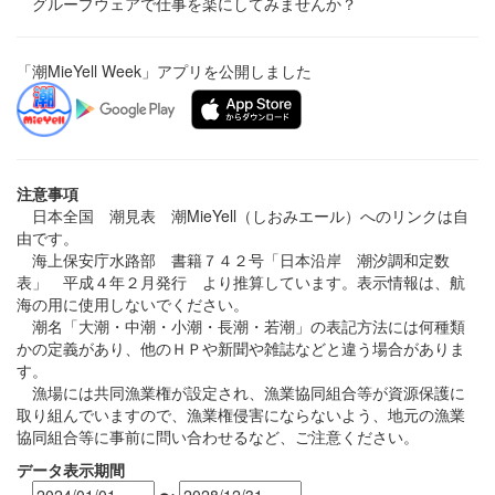
グループウェアで仕事を楽にしてみませんか？
「潮MieYell Week」アプリを公開しました
注意事項
日本全国 潮見表 潮MieYell（しおみエール）へのリンクは自
由です。
海上保安庁水路部 書籍７４２号「日本沿岸 潮汐調和定数
表」 平成４年２月発行 より推算しています。表示情報は、航
海の用に使用しないでください。
潮名「大潮・中潮・小潮・長潮・若潮」の表記方法には何種類
かの定義があり、他のＨＰや新聞や雑誌などと違う場合がありま
す。
漁場には共同漁業権が設定され、漁業協同組合等が資源保護に
取り組んでいますので、漁業権侵害にならないよう、地元の漁業
協同組合等に事前に問い合わせるなど、ご注意ください。
データ表示期間