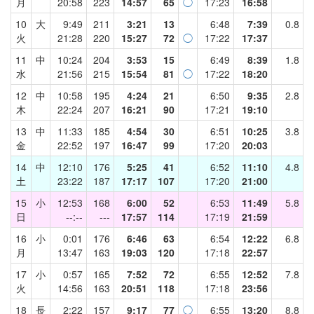
月
20:58
223
14:57
65
◯
17:23
16:58
10
大
9:49
211
3:21
13
6:48
7:39
0.8
火
21:28
220
15:27
72
◯
17:22
17:37
11
中
10:24
204
3:53
15
6:49
8:39
1.8
水
21:56
215
15:54
81
◯
17:22
18:20
12
中
10:58
195
4:24
21
6:50
9:35
2.8
木
22:24
207
16:21
90
17:21
19:10
13
中
11:33
185
4:54
30
6:51
10:25
3.8
金
22:52
197
16:47
99
17:20
20:03
14
中
12:10
176
5:25
41
6:52
11:10
4.8
土
23:22
187
17:17
107
17:20
21:00
15
小
12:53
168
6:00
52
6:53
11:49
5.8
日
--:--
---
17:57
114
17:19
21:59
16
小
0:01
176
6:46
63
6:54
12:22
6.8
月
13:47
163
19:03
120
17:18
22:57
17
小
0:57
165
7:52
72
6:55
12:52
7.8
火
14:56
163
20:51
118
17:18
23:56
18
長
2:22
157
9:17
77
◯
6:55
13:20
8.8