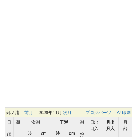
郷ノ浦
前月
2026年11月
次月
ブログパーツ
A4印刷
日
潮
満潮
干潮
潮
日出
月出
月
干
日入
月入
齢
時
cm
時
cm
曜
狩