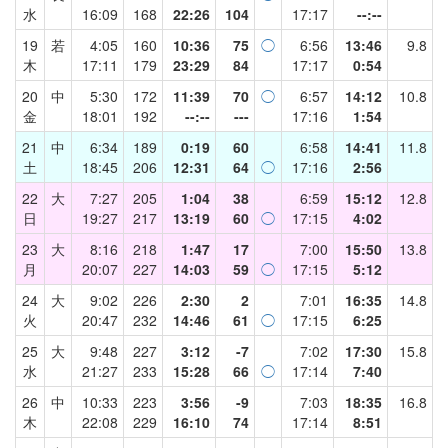
水
16:09
168
22:26
104
17:17
--:--
19
若
4:05
160
10:36
75
◯
6:56
13:46
9.8
木
17:11
179
23:29
84
17:17
0:54
20
中
5:30
172
11:39
70
◯
6:57
14:12
10.8
金
18:01
192
--:--
---
17:16
1:54
21
中
6:34
189
0:19
60
6:58
14:41
11.8
土
18:45
206
12:31
64
◯
17:16
2:56
22
大
7:27
205
1:04
38
6:59
15:12
12.8
日
19:27
217
13:19
60
◯
17:15
4:02
23
大
8:16
218
1:47
17
7:00
15:50
13.8
月
20:07
227
14:03
59
◯
17:15
5:12
24
大
9:02
226
2:30
2
7:01
16:35
14.8
火
20:47
232
14:46
61
◯
17:15
6:25
25
大
9:48
227
3:12
-7
7:02
17:30
15.8
水
21:27
233
15:28
66
◯
17:14
7:40
26
中
10:33
223
3:56
-9
7:03
18:35
16.8
木
22:08
229
16:10
74
17:14
8:51