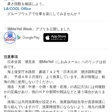
暑さ指数を確認しよう。
LA!COOL Office
グループウェアで仕事を楽にしてみませんか？
「潮MieYell Week」アプリを公開しました
注意事項
日本全国 潮見表 潮MieYell（しおみエール）へのリンクは自
由です。
海上保安庁水路部 書籍７４２号「日本沿岸 潮汐調和定数
表」 平成４年２月発行 より推算しています。表示情報は、航
海の用に使用しないでください。
潮名「大潮・中潮・小潮・長潮・若潮」の表記方法には何種類
かの定義があり、他のＨＰや新聞や雑誌などと違う場合がありま
す。
漁場には共同漁業権が設定され、漁業協同組合等が資源保護に
取り組んでいますので、漁業権侵害にならないよう、地元の漁業
協同組合等に事前に問い合わせるなど、ご注意ください。