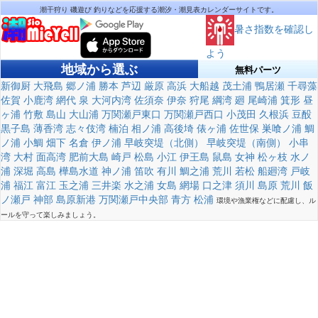
潮干狩り 磯遊び 釣りなどを応援する潮汐・潮見表カレンダーサイトです。
暑さ指数を確認し
よう
地域から選ぶ
無料パーツ
新御厨
大飛島
郷ノ浦
勝本
芦辺
厳原
高浜
大船越
茂土浦
鴨居瀬
千尋藻
佐賀
小鹿湾
網代
泉
大河内湾
佐須奈
伊奈
狩尾
綱湾
廻
尾崎浦
箕形
昼
ヶ浦
竹敷
島山
大山浦
万関瀬戸東口
万関瀬戸西口
小茂田
久根浜
豆酘
黒子島
薄香湾
志々伎湾
楠泊
相ノ浦
高後埼
俵ヶ浦
佐世保
巣喰ノ浦
鯛
ノ浦
小鯛
畑下
名倉
伊ノ浦
早岐突堤（北側）
早岐突堤（南側）
小串
湾
大村
面高湾
肥前大島
崎戸
松島
小江
伊王島
鼠島
女神
松ヶ枝
水ノ
浦
深堀
高島
樺島水道
神ノ浦
笛吹
有川
鯛之浦
荒川
若松
船廻湾
戸岐
浦
福江
富江
玉之浦
三井楽
水之浦
女島
網場
口之津
須川
島原
荒川
飯
ノ瀬戸
神部
島原新港
万関瀬戸中央部
青方
松浦
環境や漁業権などに配慮し、ル
ールを守って楽しみましょう。