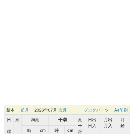
勝本
前月
2026年07月
次月
ブログパーツ
A4印刷
日
潮
満潮
干潮
潮
日出
月出
月
干
日入
月入
齢
時
cm
時
cm
曜
狩