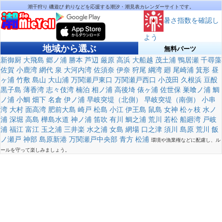
潮干狩り 磯遊び 釣りなどを応援する潮汐・潮見表カレンダーサイトです。
暑さ指数を確認し
よう
地域から選ぶ
無料パーツ
新御厨
大飛島
郷ノ浦
勝本
芦辺
厳原
高浜
大船越
茂土浦
鴨居瀬
千尋藻
佐賀
小鹿湾
網代
泉
大河内湾
佐須奈
伊奈
狩尾
綱湾
廻
尾崎浦
箕形
昼
ヶ浦
竹敷
島山
大山浦
万関瀬戸東口
万関瀬戸西口
小茂田
久根浜
豆酘
黒子島
薄香湾
志々伎湾
楠泊
相ノ浦
高後埼
俵ヶ浦
佐世保
巣喰ノ浦
鯛
ノ浦
小鯛
畑下
名倉
伊ノ浦
早岐突堤（北側）
早岐突堤（南側）
小串
湾
大村
面高湾
肥前大島
崎戸
松島
小江
伊王島
鼠島
女神
松ヶ枝
水ノ
浦
深堀
高島
樺島水道
神ノ浦
笛吹
有川
鯛之浦
荒川
若松
船廻湾
戸岐
浦
福江
富江
玉之浦
三井楽
水之浦
女島
網場
口之津
須川
島原
荒川
飯
ノ瀬戸
神部
島原新港
万関瀬戸中央部
青方
松浦
環境や漁業権などに配慮し、ル
ールを守って楽しみましょう。