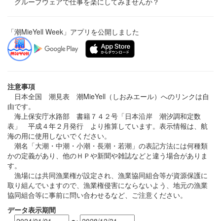
グループウェアで仕事を楽にしてみませんか？
「潮MieYell Week」アプリを公開しました
注意事項
日本全国 潮見表 潮MieYell（しおみエール）へのリンクは自
由です。
海上保安庁水路部 書籍７４２号「日本沿岸 潮汐調和定数
表」 平成４年２月発行 より推算しています。表示情報は、航
海の用に使用しないでください。
潮名「大潮・中潮・小潮・長潮・若潮」の表記方法には何種類
かの定義があり、他のＨＰや新聞や雑誌などと違う場合がありま
す。
漁場には共同漁業権が設定され、漁業協同組合等が資源保護に
取り組んでいますので、漁業権侵害にならないよう、地元の漁業
協同組合等に事前に問い合わせるなど、ご注意ください。
データ表示期間