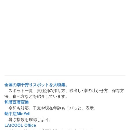
全国の潮干狩りスポットを大特集。
スポット一覧、貝種別の採り方、砂出し･潮の吐かせ方、保存方
法、食べ方などを紹介しています。
和暦西暦変換
令和も対応。干支や現在年齢も「パっと」表示。
熱中症MieYell
暑さ指数を確認しよう。
LA!COOL Office