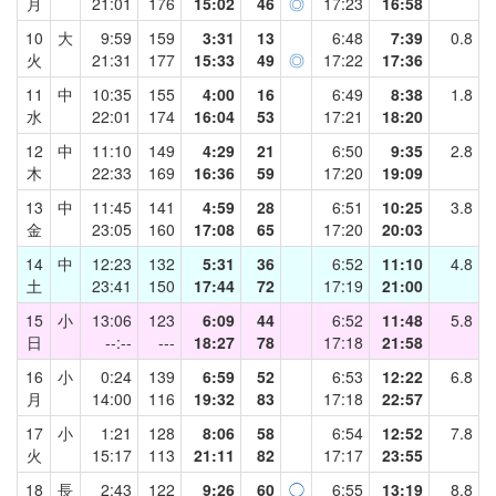
月
21:01
176
15:02
46
◎
17:23
16:58
10
大
9:59
159
3:31
13
6:48
7:39
0.8
火
21:31
177
15:33
49
◎
17:22
17:36
11
中
10:35
155
4:00
16
6:49
8:38
1.8
水
22:01
174
16:04
53
17:21
18:20
12
中
11:10
149
4:29
21
6:50
9:35
2.8
木
22:33
169
16:36
59
17:20
19:09
13
中
11:45
141
4:59
28
6:51
10:25
3.8
金
23:05
160
17:08
65
17:20
20:03
14
中
12:23
132
5:31
36
6:52
11:10
4.8
土
23:41
150
17:44
72
17:19
21:00
15
小
13:06
123
6:09
44
6:52
11:48
5.8
日
--:--
---
18:27
78
17:18
21:58
16
小
0:24
139
6:59
52
6:53
12:22
6.8
月
14:00
116
19:32
83
17:18
22:57
17
小
1:21
128
8:06
58
6:54
12:52
7.8
火
15:17
113
21:11
82
17:17
23:55
18
長
2:43
122
9:26
60
◯
6:55
13:19
8.8