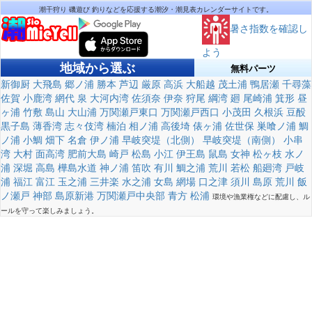
潮干狩り 磯遊び 釣りなどを応援する潮汐・潮見表カレンダーサイトです。
暑さ指数を確認し
よう
地域から選ぶ
無料パーツ
新御厨
大飛島
郷ノ浦
勝本
芦辺
厳原
高浜
大船越
茂土浦
鴨居瀬
千尋藻
佐賀
小鹿湾
網代
泉
大河内湾
佐須奈
伊奈
狩尾
綱湾
廻
尾崎浦
箕形
昼
ヶ浦
竹敷
島山
大山浦
万関瀬戸東口
万関瀬戸西口
小茂田
久根浜
豆酘
黒子島
薄香湾
志々伎湾
楠泊
相ノ浦
高後埼
俵ヶ浦
佐世保
巣喰ノ浦
鯛
ノ浦
小鯛
畑下
名倉
伊ノ浦
早岐突堤（北側）
早岐突堤（南側）
小串
湾
大村
面高湾
肥前大島
崎戸
松島
小江
伊王島
鼠島
女神
松ヶ枝
水ノ
浦
深堀
高島
樺島水道
神ノ浦
笛吹
有川
鯛之浦
荒川
若松
船廻湾
戸岐
浦
福江
富江
玉之浦
三井楽
水之浦
女島
網場
口之津
須川
島原
荒川
飯
ノ瀬戸
神部
島原新港
万関瀬戸中央部
青方
松浦
環境や漁業権などに配慮し、ル
ールを守って楽しみましょう。