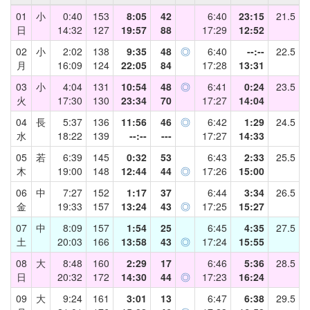
01
小
0:40
153
8:05
42
6:40
23:15
21.5
日
14:32
127
19:57
88
17:29
12:52
02
小
2:02
138
9:35
48
◎
6:40
--:--
22.5
月
16:09
124
22:05
84
17:28
13:31
03
小
4:04
131
10:54
48
◎
6:41
0:24
23.5
火
17:30
130
23:34
70
17:27
14:04
04
長
5:37
136
11:56
46
◎
6:42
1:29
24.5
水
18:22
139
--:--
---
17:27
14:33
05
若
6:39
145
0:32
53
6:43
2:33
25.5
木
19:00
148
12:44
44
◎
17:26
15:00
06
中
7:27
152
1:17
37
6:44
3:34
26.5
金
19:33
157
13:24
43
◎
17:25
15:27
07
中
8:09
157
1:54
25
6:45
4:35
27.5
土
20:03
166
13:58
43
◎
17:24
15:55
08
大
8:48
160
2:29
17
6:46
5:36
28.5
日
20:32
172
14:30
44
◎
17:23
16:24
09
大
9:24
161
3:01
13
6:47
6:38
29.5