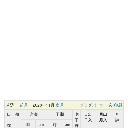
芦辺
前月
2026年11月
次月
ブログパーツ
A4印刷
日
潮
満潮
干潮
潮
日出
月出
月
干
日入
月入
齢
時
cm
時
cm
曜
狩