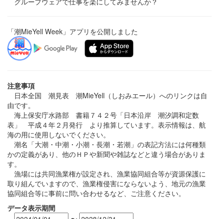
グループウェアで仕事を楽にしてみませんか？
「潮MieYell Week」アプリを公開しました
注意事項
日本全国 潮見表 潮MieYell（しおみエール）へのリンクは自
由です。
海上保安庁水路部 書籍７４２号「日本沿岸 潮汐調和定数
表」 平成４年２月発行 より推算しています。表示情報は、航
海の用に使用しないでください。
潮名「大潮・中潮・小潮・長潮・若潮」の表記方法には何種類
かの定義があり、他のＨＰや新聞や雑誌などと違う場合がありま
す。
漁場には共同漁業権が設定され、漁業協同組合等が資源保護に
取り組んでいますので、漁業権侵害にならないよう、地元の漁業
協同組合等に事前に問い合わせるなど、ご注意ください。
データ表示期間