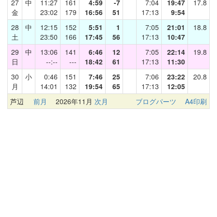
27
中
11:27
161
4:59
-7
7:04
19:47
17.8
金
23:02
179
16:56
51
17:13
9:54
28
中
12:15
152
5:51
1
7:05
21:01
18.8
土
23:50
166
17:45
56
17:13
10:47
29
中
13:06
141
6:46
12
7:05
22:14
19.8
日
--:--
---
18:42
61
17:13
11:30
30
小
0:46
151
7:46
25
7:06
23:22
20.8
月
14:01
132
19:54
65
17:13
12:05
芦辺
前月
2026年11月
次月
ブログパーツ
A4印刷