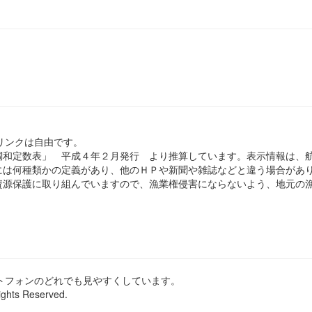
のリンクは自由です。
和定数表」 平成４年２月発行 より推算しています。表示情報は、
は何種類かの定義があり、他のＨＰや新聞や雑誌などと違う場合があ
源保護に取り組んでいますので、漁業権侵害にならないよう、地元の漁
ートフォンのどれでも見やすくしています。
ights Reserved.