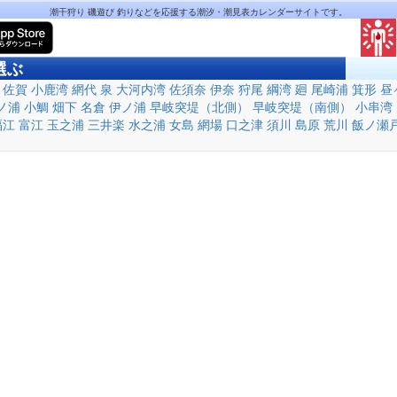
潮干狩り 磯遊び 釣りなどを応援する潮汐・潮見表カレンダーサイトです。
選ぶ
佐賀
小鹿湾
網代
泉
大河内湾
佐須奈
伊奈
狩尾
綱湾
廻
尾崎浦
箕形
昼
ノ浦
小鯛
畑下
名倉
伊ノ浦
早岐突堤（北側）
早岐突堤（南側）
小串湾
福江
富江
玉之浦
三井楽
水之浦
女島
網場
口之津
須川
島原
荒川
飯ノ瀬