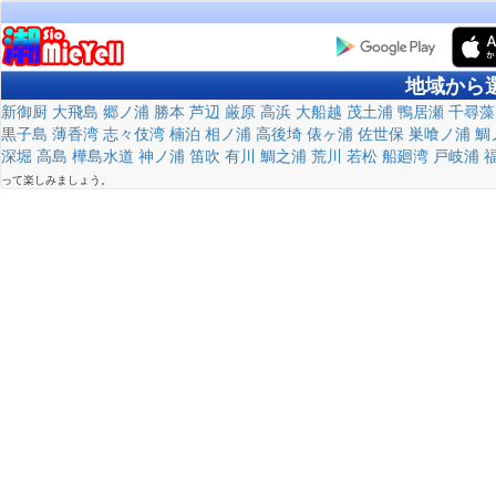
地域から
新御厨
大飛島
郷ノ浦
勝本
芦辺
厳原
高浜
大船越
茂土浦
鴨居瀬
千尋藻
黒子島
薄香湾
志々伎湾
楠泊
相ノ浦
高後埼
俵ヶ浦
佐世保
巣喰ノ浦
鯛
深堀
高島
樺島水道
神ノ浦
笛吹
有川
鯛之浦
荒川
若松
船廻湾
戸岐浦
って楽しみましょう。