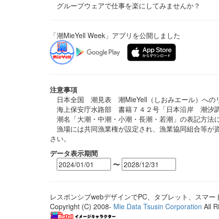
グループウェアで仕事を楽にしてみませんか？
「潮MieYell Week」アプリを公開しました
注意事項
日本全国 潮見表 潮MieYell（しおみエール）へ
海上保安庁水路部 書籍７４２号「日本沿岸 潮汐調
潮名「大潮・中潮・小潮・長潮・若潮」の表記方法に
漁場には共同漁業権が設定され、漁業協同組合等が資
さい。
データ表示期間
〜
レスポンシブwebデザインでPC、タブレット、スマ
Copyright (C) 2008-
Mie Data Tsusin Corporation
All R