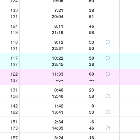
124
19:05
60
133
7:21
38
121
20:04
61
124
8:11
46
119
21:19
58
118
9:12
53
◯
121
22:37
50
117
10:22
58
◯
127
23:45
38
122
11:33
60
◯
137
--:--
---
131
0:46
23
150
12:40
58
◯
142
1:42
8
162
13:41
53
◯
151
2:34
-6
173
14:35
46
◎
157
3:24
-16