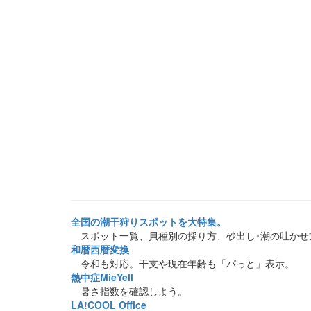
全国の潮干狩りスポットを大特集。
スポット一覧、貝種別の採り方、砂出し･潮の吐かせ
和暦西暦変換
令和も対応。干支や現在年齢も「パっと」表示。
熱中症MieYell
暑さ指数を確認しよう。
LA!COOL Office