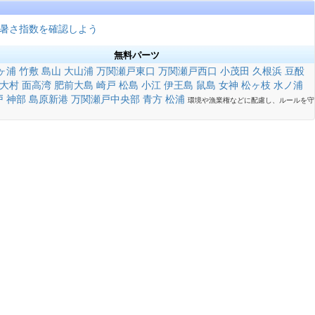
暑さ指数を確認しよう
無料パーツ
ヶ浦
竹敷
島山
大山浦
万関瀬戸東口
万関瀬戸西口
小茂田
久根浜
豆酘
大村
面高湾
肥前大島
崎戸
松島
小江
伊王島
鼠島
女神
松ヶ枝
水ノ浦
戸
神部
島原新港
万関瀬戸中央部
青方
松浦
環境や漁業権などに配慮し、ルールを守