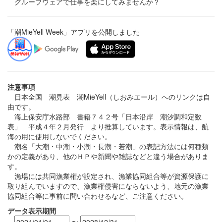
グループウェアで仕事を楽にしてみませんか？
「潮MieYell Week」アプリを公開しました
注意事項
日本全国 潮見表 潮MieYell（しおみエール）へのリンクは自
由です。
海上保安庁水路部 書籍７４２号「日本沿岸 潮汐調和定数
表」 平成４年２月発行 より推算しています。表示情報は、航
海の用に使用しないでください。
潮名「大潮・中潮・小潮・長潮・若潮」の表記方法には何種類
かの定義があり、他のＨＰや新聞や雑誌などと違う場合がありま
す。
漁場には共同漁業権が設定され、漁業協同組合等が資源保護に
取り組んでいますので、漁業権侵害にならないよう、地元の漁業
協同組合等に事前に問い合わせるなど、ご注意ください。
データ表示期間